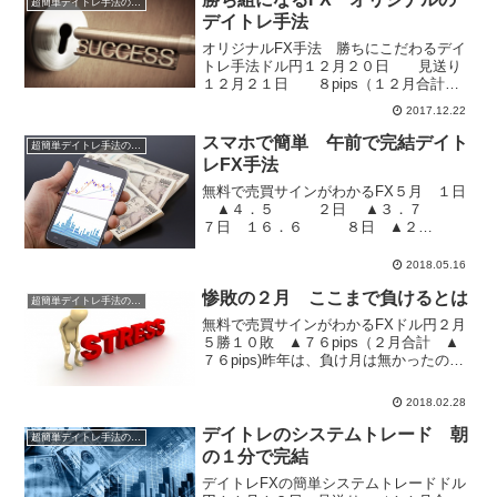
超簡単デイトレ手法の成績
デイトレ手法
オリジナルFX手法 勝ちにこだわるデイ
トレ手法ドル円１２月２０日 見送り
１２月２１日 ８pips（１２月合計
３８pips)１２月の総合計は自慢できるよ
2017.12.22
うな成績ではないですが、ドル円の相場
環境からするとまずまずの成績を残せて
スマホで簡単 午前で完結デイト
超簡単デイトレ手法の成績
いると思いま...
レFX手法
無料で売買サインがわかるFX５月 １日
▲４．５ ２日 ▲３．７
７日 １６．６ ８日 ▲２
０ ９日 ▲２６．８ １０日
１０．６ １１日 ▲１９．６ １
2018.05.16
４日 ９．６ １５日 ▲４．６
惨敗の２月 ここまで負けるとは
（５月合計 ▲４２...
超簡単デイトレ手法の成績
無料で売買サインがわかるFXドル円２月
５勝１０敗 ▲７６pips（２月合計 ▲
７６pips)昨年は、負け月は無かったの
に、２０１８年は１月２月と連続負けで
す・・・。ここまで負けると、ストレス
2018.02.28
を通り越して笑い泣きですね。特典を手
にされている方...
デイトレのシステムトレード 朝
超簡単デイトレ手法の成績
の１分で完結
デイトレFXの簡単システムトレードドル