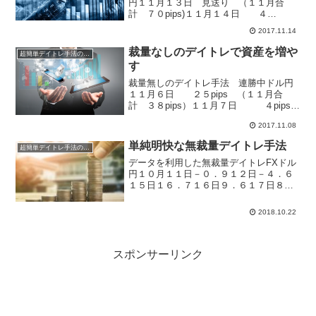
円１１月１３日 見送り （１１月合
計 ７０pips)１１月１４日 ４
pips（１１月合計 ７４pips）今日の注文
2017.11.14
と決済は、外為どっとコムを利用して、
エントリーも時間指定注文。決済も時間
裁量なしのデイトレで資産を増や
超簡単デイトレ手法の成績
指定決済をやっ...
す
裁量無しのデイトレ手法 連勝中ドル円
１１月６日 ２５pips （１１月合
計 ３８pips）１１月７日 ４pips
（１１月合計 ４２pips）１１月８
2017.11.08
日 ２pips （１１月合計 ４４
pips)特典Cのデイトレ手法は、日本の祝
単純明快な無裁量デイトレ手法
超簡単デイトレ手法の成績
日は...
データを利用した無裁量デイトレFXドル
円１０月１１日－０．９１２日－４．６
１５日１６．７１６日９．６１７日８．
５１８日３．７１９日－１０．７１０月
合計３６．２コツコツ巻き返し中です。
2018.10.22
午前中のみで完結する無裁量のデイトレ
手法です。チャート分析...
スポンサーリンク