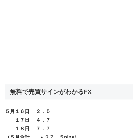
無料で売買サインがわかるFX
５月１６日 ２．５
１７日 ４．７
１８日 ７．７
（５月合計 ▲２７．５pips）