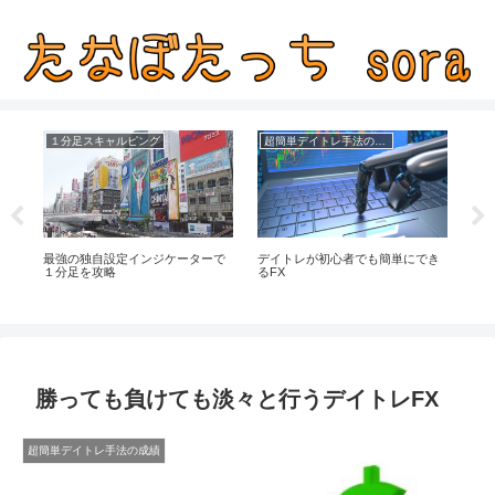
１分足スキャルピング
超簡単デイトレ手法の成績
教
イ
最強の独自設定インジケーターで
デイトレが初心者でも簡単にでき
ドル
１分足を攻略
るFX
ご
勝っても負けても淡々と行うデイトレFX
超簡単デイトレ手法の成績