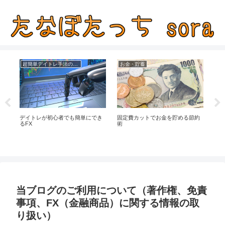
超簡単デイトレ手法の成績
お金・貯蓄
F
デイトレが初心者でも簡単にでき
固定費カットでお金を貯める節約
本日
く
るFX
術
ナ
当ブログのご利用について（著作権、免責
事項、FX（金融商品）に関する情報の取
り扱い）