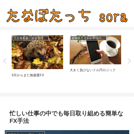
完全無裁量の資金管理FX
超簡単デイトレ手法の成績
とが
大きく負けないドル円ロジック
絶対
9月からまた無裁量FX
忙しい仕事の中でも毎日取り組める簡単な
FX手法