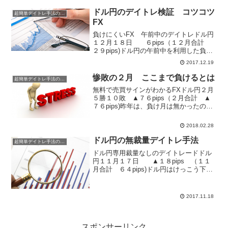
４日 ▲８．３pips ２５日 ８．６
pips ２６日 １８...
ドル円のデイトレ検証 コツコツ
超簡単デイトレ手法の成績
FX
負けにくいFX 午前中のデイトレドル円
１２月１８日 ６pips（１２月合計
２９pips)ドル円の午前中を利用した負け
にくいデイトレ手法の今週は６pipsのプ
2017.12.19
ラスでスタートです。特典Cを手にされた
方々からは、「このデイトレ手法で確認
惨敗の２月 ここまで負けるとは
超簡単デイトレ手法の成績
するデ...
無料で売買サインがわかるFXドル円２月
５勝１０敗 ▲７６pips（２月合計 ▲
７６pips)昨年は、負け月は無かったの
に、２０１８年は１月２月と連続負けで
す・・・。ここまで負けると、ストレス
2018.02.28
を通り越して笑い泣きですね。特典を手
にされている方...
ドル円の無裁量デイトレ手法
超簡単デイトレ手法の成績
ドル円専用裁量なしのデイトレードドル
円１１月１７日 ▲１８pips （１１
月合計 ６４pips)ドル円はけっこう下げ
ていきました。朝の段階で１１３円前後
だったのが、１１１円へ突入！って感じ
で、約１円ほどの変動です。午前中で完
2017.11.18
結するドル円の...
スポンサーリンク