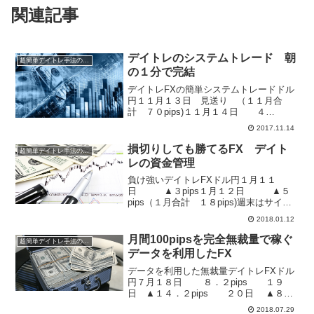
関連記事
デイトレのシステムトレード 朝
超簡単デイトレ手法の成績
の１分で完結
デイトレFXの簡単システムトレードドル
円１１月１３日 見送り （１１月合
計 ７０pips)１１月１４日 ４
pips（１１月合計 ７４pips）今日の注文
2017.11.14
と決済は、外為どっとコムを利用して、
エントリーも時間指定注文。決済も時間
損切りしても勝てるFX デイト
超簡単デイトレ手法の成績
指定決済をやっ...
レの資金管理
負け強いデイトレFXドル円１月１１
日 ▲３pips１月１２日 ▲５
pips（１月合計 １８pips)週末はサイン
とは逆方向でした。しかし、負け強いFX
2018.01.12
手法ですので、大きく負ける（大きく損
切り）ことは、今までありません。FXで
月間100pipsを完全無裁量で稼ぐ
超簡単デイトレ手法の成績
大事なの...
データを利用したFX
データを利用した無裁量デイトレFXドル
円７月１８日 ８．２pips １９
日 ▲１４．２pips ２０日 ▲８．
６pips ２３日 ５０．８pips ２
2018.07.29