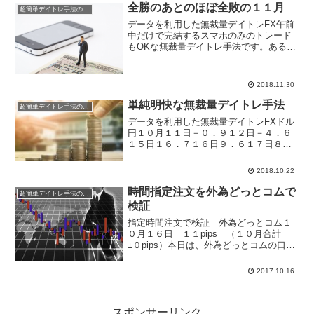
トと、にらめっこする必要なし。ストレ
全勝のあとのほぼ全敗の１１月
超簡単デイトレ手法の成績
スを感じずデイトレが...
データを利用した無裁量デイトレFX午前
中だけで完結するスマホのみのトレード
もOKな無裁量デイトレ手法です。あるデ
ータを見て、買い売りのエントリーを行
い、検証に基づいて導き出された時間に
決済を行う超シンプルな簡単手法です。
2018.11.30
ドル円１１月１９日－...
単純明快な無裁量デイトレ手法
超簡単デイトレ手法の成績
データを利用した無裁量デイトレFXドル
円１０月１１日－０．９１２日－４．６
１５日１６．７１６日９．６１７日８．
５１８日３．７１９日－１０．７１０月
合計３６．２コツコツ巻き返し中です。
2018.10.22
午前中のみで完結する無裁量のデイトレ
手法です。チャート分析...
時間指定注文を外為どっとコムで
超簡単デイトレ手法の成績
検証
指定時間注文で検証 外為どっとコム１
０月１６日 １１pips （１０月合計
±０pips）本日は、外為どっとコムの口座
が開設できましたので、時間指定注文で
の検証です。まずは、外為どっとコムの
2017.10.16
口座の開設ですが、申し込みから郵便物
が届くまで約１...
スポンサーリンク