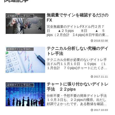
無裁量でサインを確認するだけの
超簡単デイトレ手法の成績
FX
完全無裁量のデイトレFXドル円２月７
日 ▲２５pips ８日 ▲ ５
pips（２月合計 1４pips)８日午前の東京
外国為替市場で円相場は続落しまた。12
2018.02.08
時時点では１ドル＝109円36～39銭と前
日17時時点に比べ33銭の円安・ド...
テクニカル分析しない究極のデイ
超簡単デイトレ手法の成績
トレ手法
テクニカル分析が必要のないデイトレ手
法ドル円１１月１０日 １０pips （１
１月合計 ７０pips)チャートにたくさん
のインジケーターを表示させ、これがこ
うだから「買い」。でもこのインジケー
2017.11.11
ターが「買い」ではないから、まだエン
チャートに張り付かないデイトレ
トリーできない...
超簡単デイトレ手法の成績
手法 ２２pips
分析不要・予想不要の簡単デイトレ手法
１０月３日も、２２pipsの獲得。出だし
好調でよかったです。ある数値を確認す
るだけで、朝に注文、決済まで午前中で
2017.10.03
完結してしまいます。もちろん、チャー