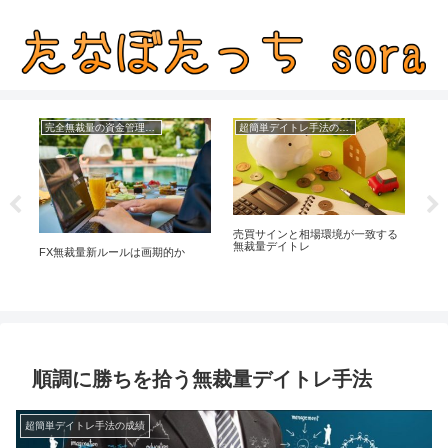
完全無裁量の資金管理FX
超簡単デイトレ手法の成績
つ
売買サインと相場環境が一致する
無
無裁量デイトレ
FX無裁量新ルールは画期的か
順調に勝ちを拾う無裁量デイトレ手法
超簡単デイトレ手法の成績