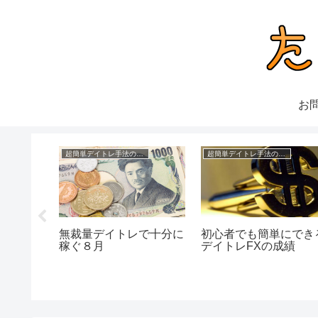
お
理FX
超簡単デイトレ手法の成績
超簡単デイトレ手法の成績
来るFX
無裁量デイトレで十分に
初心者でも簡単にでき
稼ぐ８月
デイトレFXの成績