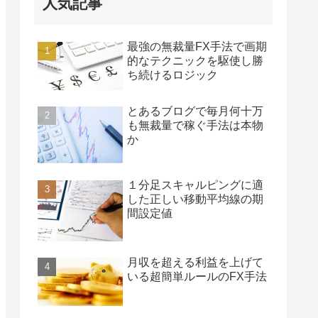
人気記事
最強の無裁量FX手法で画期
的なテクニックを駆使し勝
ち続けるロジック
とあるブログで毎月何十万
も無裁量で稼ぐ手法は本物
か
１分足スキャルピングに適
した正しい移動平均線の期
間設定値
月収を超える利益を上げて
いる超簡単ルールのFX手法