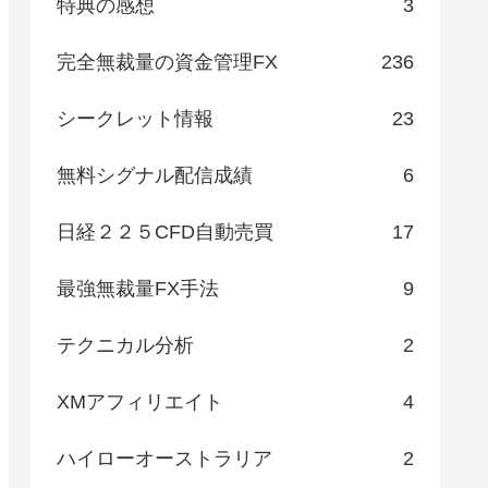
特典の感想
3
完全無裁量の資金管理FX
236
シークレット情報
23
無料シグナル配信成績
6
日経２２５CFD自動売買
17
最強無裁量FX手法
9
テクニカル分析
2
XMアフィリエイト
4
ハイローオーストラリア
2