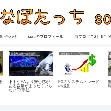
問い合わせ
soraのプロフィール
当ブログご利用につ
完全無裁量の資金管理FX
超簡単デイトレ手法の成績
る
下手なEAより安心感が
FXのシステムトレード
ある裁量がまったくいら
の極意
ないFX手法