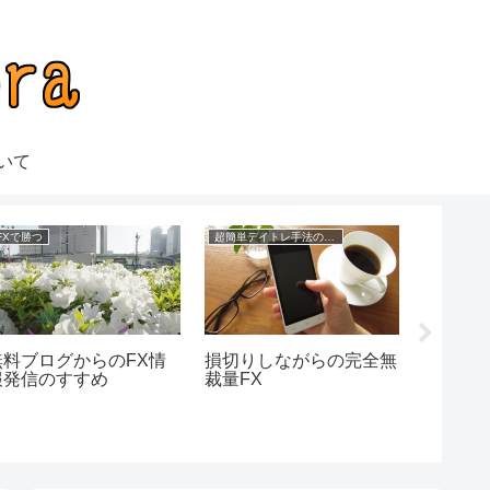
いて
FXで勝つ
超簡単デイトレ手法の成績
それで
無料ブログからのFX情
損切りしながらの完全無
続けま
報発信のすすめ
裁量FX