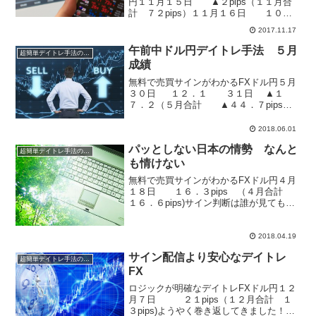
円１１月１５日 ▲２pips（１１月合
計 ７２pips）１１月１６日 １０
pips（１１月合計 ８２pips）前回の成績
2017.11.17
公開の記事にて、連勝が続いています。
そろそろ負けが来るかも！？ということ
午前中ドル円デイトレ手法 ５月
超簡単デイトレ手法の成績
を書き...
成績
無料で売買サインがわかるFXドル円５月
３０日 １２．１ ３１日 ▲１
７．２（５月合計 ▲４４．７pips）
サイン判断は誰が見ても明白なデータを
利用します。チャートを分析することも
2018.06.01
ないので、初心者でも簡単に実現可能。
パッとしない日本の情勢 なんと
再現性は１００％...
超簡単デイトレ手法の成績
も情けない
無料で売買サインがわかるFXドル円４月
１８日 １６．３pips （４月合計
１６．６pips)サイン判断は誰が見ても明
白なデータを利用します。チャートを分
析することもないので、初心者でも簡単
に実現可能。再現性は１００％です。ド
2018.04.19
ル円相場が硬...
サイン配信より安心なデイトレ
超簡単デイトレ手法の成績
FX
ロジックが明確なデイトレFXドル円１２
月７日 ２１pips（１２月合計 １
３pips)ようやく巻き返してきました！プ