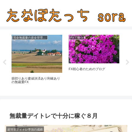
完全無裁量の資金管理FX
FXで勝つ
手法
FX初心者のためのブログ
地
損切りあり建値決済あり利確あり
の無裁量FX
無裁量デイトレで十分に稼ぐ８月
超簡単デイトレ手法の成績