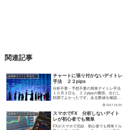
関連記事
チャートに張り付かないデイトレ
超簡単デイトレ手法の成績
手法 ２２pips
分析不要・予想不要の簡単デイトレ手法
１０月３日も、２２pipsの獲得。出だし
好調でよかったです。ある数値を確認す
るだけで、朝に注文、決済まで午前中で
2017.10.03
完結してしまいます。もちろん、チャー
トと、にらめっこする必要なし。ストレ
スマホでFX 分析しないデイト
超簡単デイトレ手法の成績
スを感じずデイトレが...
レが初心者でも簡単
FXがスマホで完結 初心者でも簡単ドル