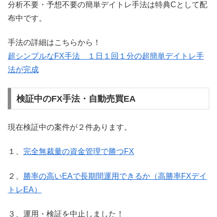
分析不要・予想不要の簡単デイトレ手法は特典Cとして配
布中です。
手法の詳細はこちらから！
超シンプルなFX手法 １日１回１分の超簡単デイトレ手
法が完成
検証中のFX手法・自動売買EA
現在検証中の案件が２件あります。
１、
完全無裁量の資金管理で勝つFX
２、
勝率の高いEAで長期間運用できるか（高勝率FXデイ
トレEA）
３、運用・検証を中止しました！