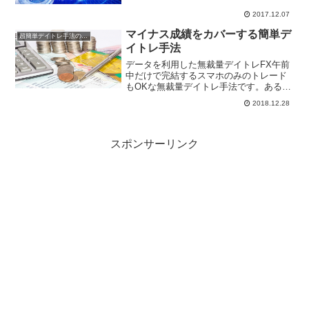
ラスに転換です。サイン配信サービスは
2017.12.07
いろいろあります。でも、その中身は、
ロジックが秘密のものが多いです。その
マイナス成績をカバーする簡単デ
超簡単デイトレ手法の成績
場合、エント...
イトレ手法
データを利用した無裁量デイトレFX午前
中だけで完結するスマホのみのトレード
もOKな無裁量デイトレ手法です。あるデ
ータを見て、買い売りのエントリーを行
2018.12.28
い、検証に基づいて導き出された時間に
決済を行う超シンプルな簡単手法です。
ドル円１２月２５日２...
スポンサーリンク