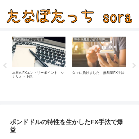
FXの戦略的シナリオ
完全無裁量の資金管理FX
ビ
ル円
本日のFXエントリーポイント シ
久々に負けました 無裁量FX手法
仮
ナリオ・予想
ポンドドルの特性を生かしたFX手法で爆
益