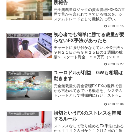
践報告
完全無裁量ロジックの資金管理FXFXの世
界で昔から言われてきている概念を、シ
ステムトレードとして機械的に行い、ス
トップとリミットの値をきちんと計算
2019.03.15
し、損切りが数回続いても破たんしない
ように資金管理を徹底して行い、月単位
初心者でも簡単に勝てる裁量が要
完全無裁量の資金管理FX
年単位で勝っていけるロ...
らないFX手法があったら
チャートに張り付かなくていいFX手法＜
９月２１日から９月２５日の１週間の成
績＞ スタート資金 ５０万円（２０２０
年）週間利益 １１５円 月間
2020.09.27
利益 ６５，２００円 年間利益 ４５
８，１３６円 ※複利運用中今回は、１戦
ユーロドルが利益 GWも相場は
完全無裁量の資金管理FX
目は惨敗。２回...
動きます
完全無裁量の資金管理FX FXの世界で昔
から言われてきている概念を、システム
トレードとして機械的に行い、ストップ
とリミットの値をきちんと計算し、破た
んしないように資金管理を徹底して行
2018.05.06
い、年単位で勝っていけるかの検証。 ＜
損切というFXのストレスを軽減
４月３０日から５月４...
完全無裁量の資金管理FX
するルール
ストレスなしで取り組めるFX手法はある
か＜１１月２８日から１２月２日の１週