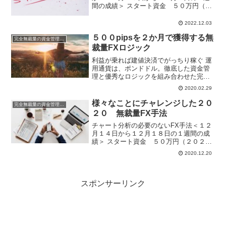
間の成績＞ スタート資金 ５０万円（２
０２２年）2022年は運用資金50万円でス
タートです。無裁量手法はなるべくスト
2022.12.03
レスなしに運用したいので、昨年の１０
５００pipsを２か月で獲得する無
０万円運用から...
完全無裁量の資金管理FX
裁量FXロジック
利益が乗れば建値決済でがっちり稼ぐ 運
用通貨は、ポンドドル。徹底した資金管
理と優秀なロジックを組み合わせた完全
無裁量のハイブリッドFXです。過去の成
2020.02.29
績（記事）は上記をクリック！ ポンドド
ルに特化した無裁量FXロジック２０１９
様々なことにチャレンジした２０
完全無裁量の資金管理FX
年２０万円が５０...
２０ 無裁量FX手法
チャート分析の必要のないFX手法＜１２
月１４日から１２月１８日の１週間の成
績＞ スタート資金 ５０万円（２０２０
年）週間利益 ４，２１４円 月
2020.12.20
間利益 ４１８円 年間利
益 ５２１，０５９円 ※複利運用中１
２月相場という感じ...
スポンサーリンク