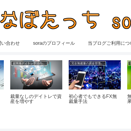
問い合わせ
soraのプロフィール
当ブログご利用につ
超簡単デイトレ手法の成績
完全無裁量の資金管理FX
く
裁量なしのデイトレで資
初心者でもできるFX無
産を増やす
裁量手法