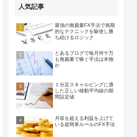
人気記事
最強の無裁量FX手法で画期
的なテクニックを駆使し勝
ち続けるロジック
とあるブログで毎月何十万
も無裁量で稼ぐ手法は本物
か
１分足スキャルピングに適
した正しい移動平均線の期
間設定値
月収を超える利益を上げて
いる超簡単ルールのFX手法