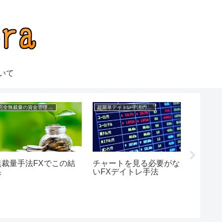
いて
完全無裁量の資金管理FX
超簡単デイトレ手法の成績
無裁量手法FXでこの結
チャートを見る必要がな
無裁量F
果
いFXデイトレ手法
可能に