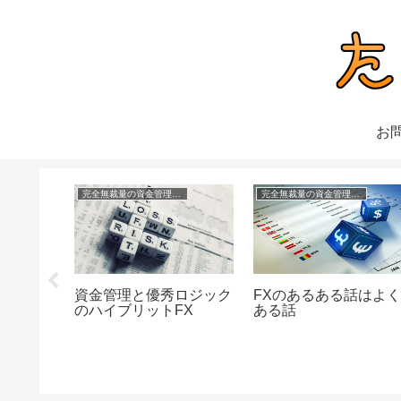
お
理FX
完全無裁量の資金管理FX
完全無裁量の資金管理FX
資金管理と優秀ロジック
FXのあるある話はよ
心者でも
のハイブリットFX
ある話
法