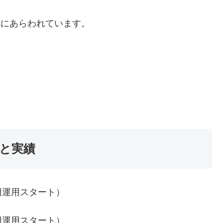
sにあらわれています。
果と実績
円運用スタート）
円運用スタート）