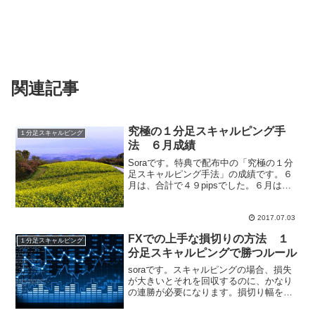
関連記事
究極の１分足スキャルピング手
１分足スキャルピング
法 ６月成績
Soraです。特典で配布中の「究極の１分
足スキャルピング手法」の成績です。６
月は、合計で４９pipsでした。６月は、
仮想通貨であるビットコインの取引手法
の研究にのめり込みFXのスキャルピング
としては少なめ。でも、ビットコインで
2017.07.03
結構勝ててます...
FXでの上手な損切りの方法 １
１分足スキャルピング
分足スキャルピングで勝つルール
soraです。スキャルピングの場合、損失
が大きいとそれを回収するのに、かなり
の連勝が必要になります。損切り幅を小
さくするのも「上手に負ける」テクニッ
クです。 例えば、レンジ相場で運悪くエ