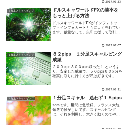
2017.03.23
ントリーして逆行した場合、直近の高値
安値を抜けて損切り...
ドルスキャワールドFXの勝率を
１分足スキャルピング
もっと上げる方法
ドルスキャワールドFXがインフォトッ
プ・インフォカートともによく売れてい
ます。裁量なしで、矢印に従って取引す
るだけ。取引に適した時間帯もきちんと
公開されています。 また、日々の実際の
取引履歴も販社ブログにて公開していま
2017.07.07
すので、嘘のつきようの...
８２pips １分足スキャルピング
１分足スキャルピング
成績
２００pips３００pips取った！ というよ
り、安定した成績で、５０pips６０pipsを
確実に取りに行く方が私は好きです。 安
定した成績が残せるようになったらlotを
上げます。
2017.03.31
１分足スキャル 迷わず１５pips
１分足スキャルピング
soraです。世間は北朝鮮、フランス大統
領選で騒がしいです。スキャルピング
は、それを利用し、大きく動くのでやり
やすいですね。本日は、夕方の一瞬で１
５pips黄色矢印の部分以外はエントリー
しません。これは明確にルール化してい