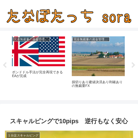
完全無裁量の資金管理FX
完全無裁量の資金管理FX
損切
ル
ポンドドル手法が完全再現できる
法
EAが完成
損切りあり建値決済あり利確あり
の無裁量FX
スキャルピングで10pips 逆行もなく安心
１分足スキャルピング