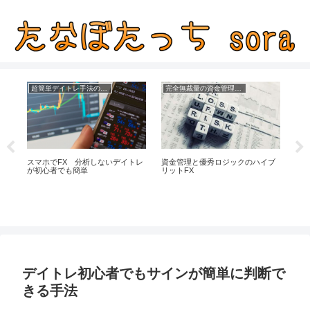
超簡単デイトレ手法の成績
完全無裁量の資金管理FX
簡
スマホでFX 分析しないデイトレ
資金管理と優秀ロジックのハイブ
が初心者でも簡単
リットFX
す
で
デイトレ初心者でもサインが簡単に判断で
きる手法