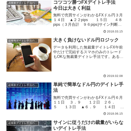
で、安心してい...
コツコツ勝つFXデイトレ手法
超簡単デイトレ手法の成績
今日は大きく利益
無料で売買サインがわかるFXドル円３月
１４日 ▲２２pips １５日 ４８
pips（３月合計 ９６pips)サイン判断は
誰が見ても明白なデータを利用します。
2018.03.15
チャートを分析することもないので、初
心者でも簡単に実現可能。再現性は１０
大きく負けないドル円ロジック
超簡単デイトレ手法の成績
０％で...
データを利用した無裁量デイトレFX午前
中だけで完結するスマホのみのトレード
もOKな無裁量デイトレ手法です。あるデ
ータを見て、買い売りのエントリーを行
い、検証に基づいて導き出された時間に
決済を行う超シンプルな簡単手法です。
ドル円２月１日２．４...
2019.02.08
単純で簡単なドル円のデイトレ手
超簡単デイトレ手法の成績
法
無料で売買サインがわかるFXドル円６月
１１日 ３．９ １２日 ２６．
５ １３日 ▲６．９ １４日 ▲
５．１ １５ ▲１０．２ （６月合
2018.06.15
計 １６．８pips)サイン判断は誰が見て
も明白なデータを利用します。チャート
サインに従うだけの裁量がいらな
超簡単デイトレ手法の成績
を分析するこ...
いデイトレ手法