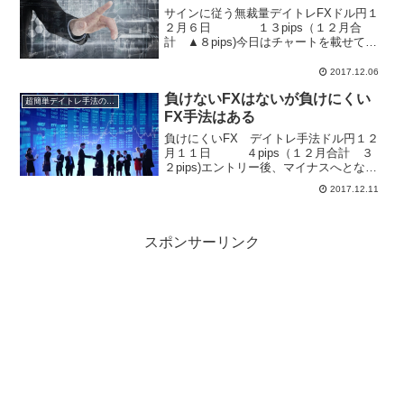
サインに従う無裁量デイトレFXドル円１
２月６日 １３pips（１２月合
計 ▲８pips)今日はチャートを載せてみ
ました。エントリーから決済までサイン
通りの素直な動きでした。サインの根拠
2017.12.06
のデータは売りのサイン。特典Dの日経２
負けないFXはないが負けにくい
２５先物の寄...
超簡単デイトレ手法の成績
FX手法はある
負けにくいFX デイトレ手法ドル円１２
月１１日 ４pips（１２月合計 ３
２pips)エントリー後、マイナスへとなり
ましたが、決済時間に向けてプラスへと
2017.12.11
転換していきました。なかなか負けにく
い手法の本領発揮の動きでした。絶対に
負けないFX...
スポンサーリンク