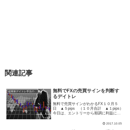
関連記事
無料でFXの売買サインを判断す
超簡単デイトレ手法の成績
るデイトレ
無料で売買サインがわかるFX１０月５
日 ▲５pips （１０月合計 ▲１pips）
今日は、エントリーから順調に利益にな
っていましたが、途中、失速しまし
た・・・。仕事中にチラッとスマホを見
2017.10.05
ると、１０pips以上の利が乗っていたの