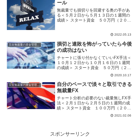
ール
無裁量でも損切りを回避する奥の手があ
る＜５月２日から５月１３日の１週間の
成績＞ スタート資金 ５０万円（２０２
２年）2022年は運用資金50万円でスター
トです。無裁量手法はなるべくストレス
なしに運用したいので、昨年の１００万
2022.05.13
円運用から５０万...
損切と連敗を怖がっていたら今後
完全無裁量の資金管理FX
の成功はない
チャートに張り付かなくていいFX手法＜
１０月１２日から１０月１６日の１週間
の成績＞ スタート資金 ５０万円（２０
２０年）週間利益 ５４，７９７
2020.10.17
円 月間利益 ▲２７，２１９円 年間
利益 ４３０，９１７円 ※複利運用中
自分のペースで淡々と取引できる
完全無裁量の資金管理FX
損切と連敗が続い...
無裁量FX
チャート分析の必要のない裁量無しFX手
法＜２月１日から２月５日の１週間の成
績＞ スタート資金 １００万円（２０２
１年）週間利益 ３９，５７１円
2021.02.06
月間利益 ３９，５７１円 年間利
益 ４５，２４８円 ※複利運用中金
曜の１９時には再...
スポンサーリンク