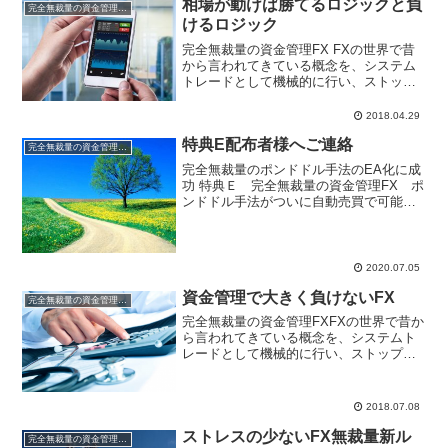
相場が動けば勝てるロジックと負
完全無裁量の資金管理FX
けるロジック
完全無裁量の資金管理FX FXの世界で昔
から言われてきている概念を、システム
トレードとして機械的に行い、ストップ
とリミットの値をきちんと計算し、破た
んしないように資金管理を徹底して行
2018.04.29
い、年単位で勝っていけるかの検証。 ＜
特典E配布者様へご連絡
４月２３日から２７日...
完全無裁量の資金管理FX
完全無裁量のポンドドル手法のEA化に成
功 特典Ｅ 完全無裁量の資金管理FX ポ
ンドドル手法がついに自動売買で可能に
なりました！！ 開発成功までにいろいろ
ありましたが、念願のEAがついに完成で
す！！ よって、特典E配布者様へは、メ
ールを送信し...
2020.07.05
資金管理で大きく負けないFX
完全無裁量の資金管理FX
完全無裁量の資金管理FXFXの世界で昔か
ら言われてきている概念を、システムト
レードとして機械的に行い、ストップと
リミットの値をきちんと計算し、破たん
しないように資金管理を徹底して行い、
年単位で勝っていけるかの検証。＜７月
2018.07.08
２日から７月６日の１...
ストレスの少ないFX無裁量新ル
完全無裁量の資金管理FX