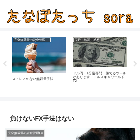
完全無裁量の資金管理FX
実践・検証・感想
３月
ドル円・1分足専門 勝てるツール
スマ
があります ドルスキャワールド
ストレスのない無裁量手法
FX
負けないFX手法はない
完全無裁量の資金管理FX