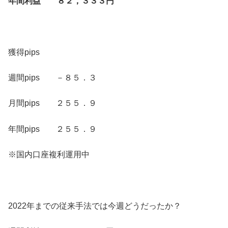
年間利益 ８２，３３３円
獲得pips
週間pips －８５．３
月間pips ２５５．９
年間pips ２５５．９
※国内口座複利運用中
2022年までの従来手法では今週どうだったか？