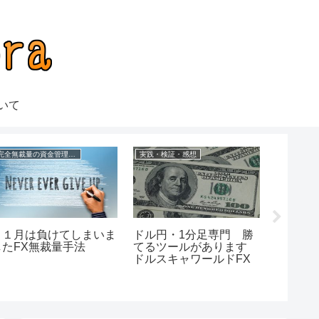
いて
完全無裁量の資金管理FX
実践・検証・感想
１１月は負けてしまいま
ドル円・1分足専門 勝
損切り
したFX無裁量手法
てるツールがあります
な利益を
ドルスキャワールドFX