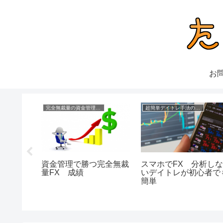
お
理FX
完全無裁量の資金管理FX
超簡単デイトレ手法の成績
てるロジ
資金管理で勝つ完全無裁
スマホでFX 分析し
ジック
量FX 成績
いデイトレが初心者で
簡単