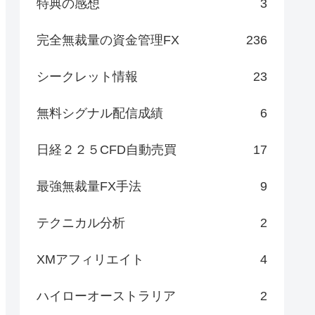
特典の感想
3
完全無裁量の資金管理FX
236
シークレット情報
23
無料シグナル配信成績
6
日経２２５CFD自動売買
17
最強無裁量FX手法
9
テクニカル分析
2
XMアフィリエイト
4
ハイローオーストラリア
2