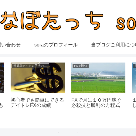
問い合わせ
soraのプロフィール
当ブログご利用につ
超簡単デイトレ手法の成績
FXで勝つ
な
初心者でも簡単にできる
FXで月に１０万円稼ぐ
も
デイトレFXの成績
必殺技と勝利の方程式