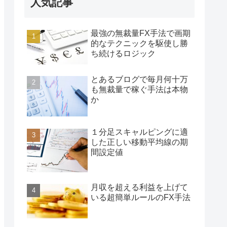
人気記事
最強の無裁量FX手法で画期
的なテクニックを駆使し勝
ち続けるロジック
とあるブログで毎月何十万
も無裁量で稼ぐ手法は本物
か
１分足スキャルピングに適
した正しい移動平均線の期
間設定値
月収を超える利益を上げて
いる超簡単ルールのFX手法