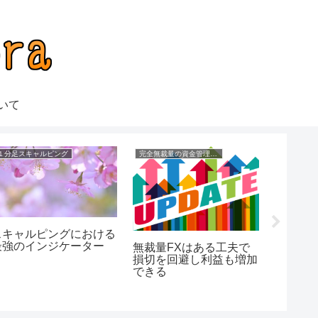
いて
１分足スキャルピング
完全無裁量の資金管理FX
ビットコイ
スキャルピングにおける
仮想通
最強のインジケーター
由がな
無裁量FXはある工夫で
損切を回避し利益も増加
できる