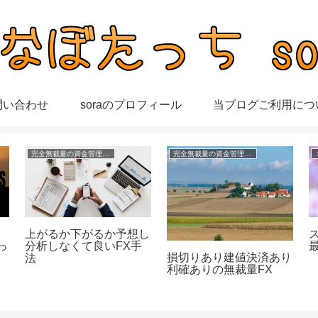
問い合わせ
soraのプロフィール
当ブログご利用につ
完全無裁量の資金管理FX
完全無裁量の資金管理FX
ー
上がるか下がるか予想し
っ
分析しなくて良いFX手
損切りあり建値決済あり
法
利確ありの無裁量FX