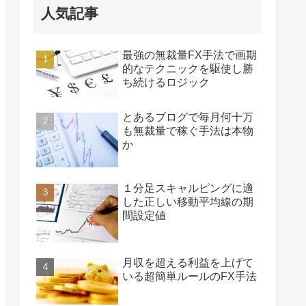
人気記事
最強の無裁量FX手法で画期
的なテクニックを駆使し勝
ち続けるロジック
とあるブログで毎月何十万
も無裁量で稼ぐ手法は本物
か
１分足スキャルピングに適
した正しい移動平均線の期
間設定値
月収を超える利益を上げて
いる超簡単ルールのFX手法