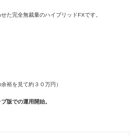
せた完全無裁量のハイブリッドFXです。
＞
の余裕を見て約３０万円）
ップ版での運用開始。