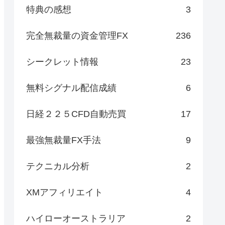
特典の感想
3
完全無裁量の資金管理FX
236
シークレット情報
23
無料シグナル配信成績
6
日経２２５CFD自動売買
17
最強無裁量FX手法
9
テクニカル分析
2
XMアフィリエイト
4
ハイローオーストラリア
2