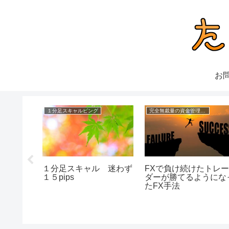
お
１分足スキャルピング
完全無裁量の資金管理FX
績の１分
１分足スキャル 迷わず
FXで負け続けたトレ
１５pips
ダーが勝てるようにな
たFX手法