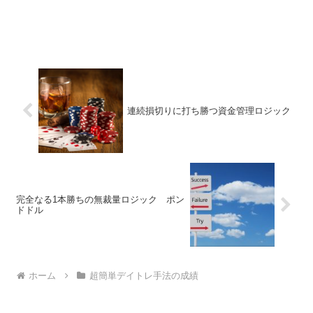
連続損切りに打ち勝つ資金管理ロジック
完全なる1本勝ちの無裁量ロジック ポン
ドドル
ホーム
超簡単デイトレ手法の成績