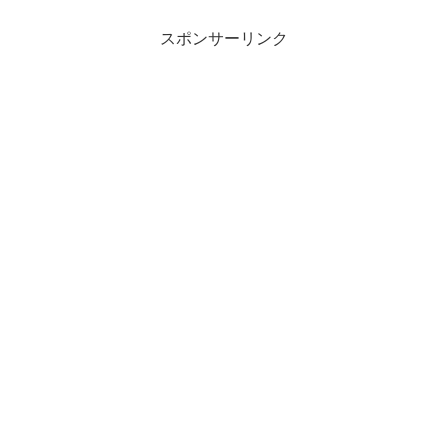
環境からするとまずまずの成績を残せて
いると思いま...
スポンサーリンク