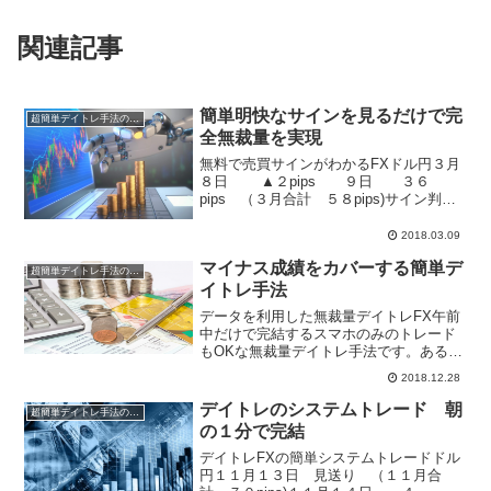
関連記事
簡単明快なサインを見るだけで完
超簡単デイトレ手法の成績
全無裁量を実現
無料で売買サインがわかるFXドル円３月
８日 ▲２pips ９日 ３６
pips （３月合計 ５８pips)サイン判断
は誰が見ても明白なデータを利用しま
す。チャートを分析することもないの
2018.03.09
で、初心者でも簡単に実現可能。再現性
マイナス成績をカバーする簡単デ
は１００％です...
超簡単デイトレ手法の成績
イトレ手法
データを利用した無裁量デイトレFX午前
中だけで完結するスマホのみのトレード
もOKな無裁量デイトレ手法です。あるデ
ータを見て、買い売りのエントリーを行
2018.12.28
い、検証に基づいて導き出された時間に
決済を行う超シンプルな簡単手法です。
デイトレのシステムトレード 朝
超簡単デイトレ手法の成績
ドル円１２月２５日２...
の１分で完結
デイトレFXの簡単システムトレードドル
円１１月１３日 見送り （１１月合