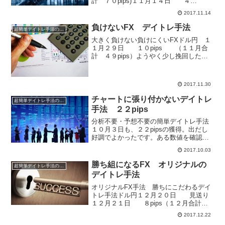
計 ７０pips)１１月１４日 ４
pips（１１月合計 ７４pips）今日の注文
2017.11.14
と決済は、外為どっとコムを利用して、
エントリーも時間指定注文。決済も時間
負けないFX デイトレ手法
超簡単デイトレ手法の成績
指定決済をやっ...
大きく負けない負けにくいFXドル円 １
１月２９日 １０pips （１１月合
計 ４９pips）ようやく少し挽回した感
じです。「負けないFX」というタイトル
にしましたが、もちろん絶対負けないFX
なんて手法はありません。ナンピンしよ
2017.11.30
うが何だろ...
チャートに張り付かないデイトレ
超簡単デイトレ手法の成績
手法 ２２pips
分析不要・予想不要の簡単デイトレ手法
１０月３日も、２２pipsの獲得。出だし
好調でよかったです。ある数値を確認す
るだけで、朝に注文、決済まで午前中で
2017.10.03
完結してしまいます。もちろん、チャー
トと、にらめっこする必要なし。ストレ
勝ち組になるFX オリジナルの
超簡単デイトレ手法の成績
スを感じずデイトレが...
デイトレ手法
オリジナルFX手法 勝ちにこだわるデイ
トレ手法ドル円１２月２０日 見送り
１２月２１日 ８pips（１２月合計
３８pips)１２月の総合計は自慢できるよ
2017.12.22
うな成績ではないですが、ドル円の相場