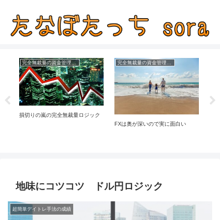
完全無裁量の資金管理FX
完全無裁量の資金管理FX
確
備
損切りの嵐の完全無裁量ロジック
ら
FXは奥が深いので実に面白い
地味にコツコツ ドル円ロジック
超簡単デイトレ手法の成績