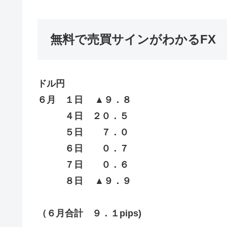
無料で売買サインがわかるFX
ドル円
６月 １日 ▲９．８
４日 ２０．５
５日 ７．０
６日 ０．７
７日 ０．６
８日 ▲９．９
（６月合計 ９．１pips)