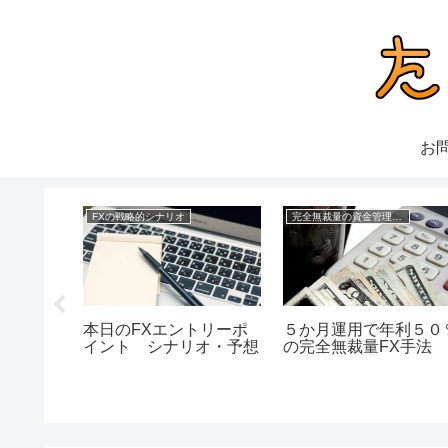
お
理FX
FXの戦略的シナリオ
完全無裁量の資金管理FX
み重ねる
本日のFXエントリーポ
５か月運用で年利５０
イント シナリオ・予想
の完全無裁量FX手法