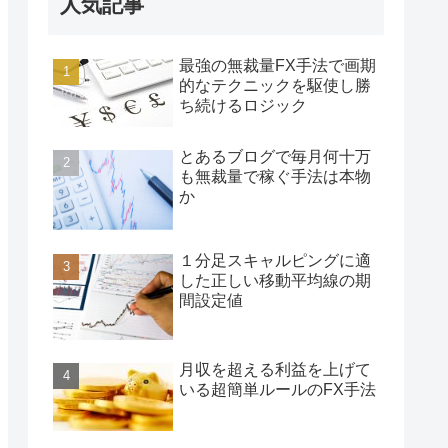
人気記事
最強の無裁量FX手法で画期
的なテクニックを駆使し勝
ち続けるロジック
とあるブログで毎月何十万
も無裁量で稼ぐ手法は本物
か
１分足スキャルピングに適
した正しい移動平均線の期
間設定値
月収を超える利益を上げて
いる超簡単ルールのFX手法