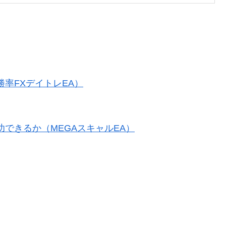
率FXデイトレEA）
できるか（MEGAスキャルEA）