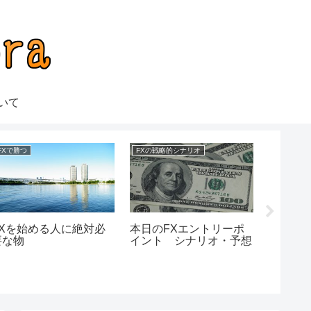
いて
FXで勝つ
FXの戦略的シナリオ
実践・検証
FXを始める人に絶対必
本日のFXエントリーポ
ビット
要な物
イント シナリオ・予想
ラブ 