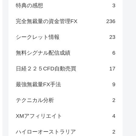
特典の感想
3
完全無裁量の資金管理FX
236
シークレット情報
23
無料シグナル配信成績
6
日経２２５CFD自動売買
17
最強無裁量FX手法
9
テクニカル分析
2
XMアフィリエイト
4
ハイローオーストラリア
2