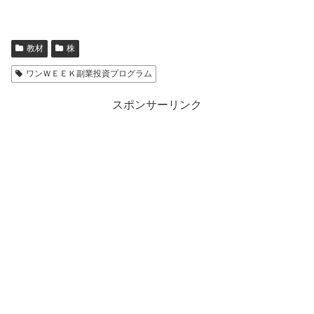
教材
株
ワンＷＥＥＫ副業投資プログラム
スポンサーリンク