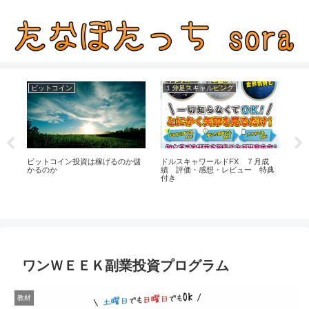
ビットコイン
１分足スキャルピング
に
ビットコイン投資は稼げるのか儲
ドルスキャワールドFX ７月成
先
かるのか
績 評価・感想・レビュー 特典
付き
ワンＷＥＥＫ副業投資プログラム
教材