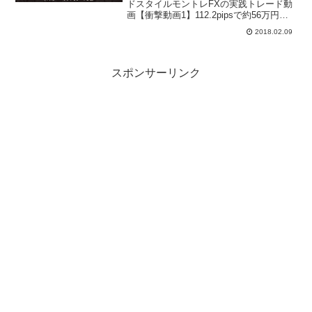
ドスタイルモントレFXの実践トレード動
画【衝撃動画1】112.2pipsで約56万円を
稼ぐ！【衝撃動画2】39.6pipsで約21万円
2018.02.09
を稼ぐ！この動画をみていただければ、
実際にモントレFXがどうやって利...
スポンサーリンク