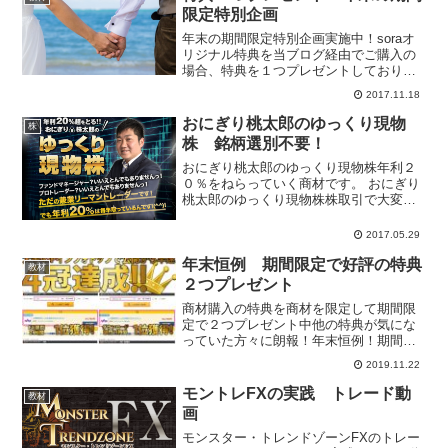
限定特別企画
年末の期間限定特別企画実施中！soraオ
リジナル特典を当ブログ経由でご購入の
場合、特典を１つプレゼントしておりま
すが、ブログ読者様から特典Aと特典Cが
2017.11.18
欲しい！特典Cが欲しいが、特典Dも気に
なる！というお声を多くいただきます。
おにぎり桃太郎のゆっくり現物
株
そこで、ボーナス...
株 銘柄選別不要！
おにぎり桃太郎のゆっくり現物株年利２
０％をねらっていく商材です。 おにぎり
桃太郎のゆっくり現物株株取引で大変な
銘柄抽出の必要がありません！明確なル
ールで取引するので、一切の裁量が不
2017.05.29
要！チャート監視する必要もなし！ おに
年末恒例 期間限定で好評の特典
ぎり桃太郎のゆっくり現...
教材
２つプレゼント
商材購入の特典を商材を限定して期間限
定で２つプレゼント中他の特典が気にな
っていた方々に朗報！年末恒例！期間限
定で、限定商材を当ブログ経由でご購入
2019.11.22
の場合、好評の特典を２つ選べます！！
期間：11/21(木)12:00～11/28(木)11:59...
モントレFXの実践 トレード動
教材
画
モンスター・トレンドゾーンFXのトレー