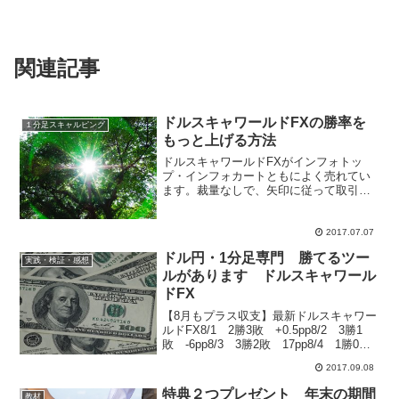
関連記事
ドルスキャワールドFXの勝率を
１分足スキャルピング
もっと上げる方法
ドルスキャワールドFXがインフォトッ
プ・インフォカートともによく売れてい
ます。裁量なしで、矢印に従って取引す
るだけ。取引に適した時間帯もきちんと
公開されています。 また、日々の実際の
取引履歴も販社ブログにて公開していま
2017.07.07
すので、嘘のつきようの...
ドル円・1分足専門 勝てるツー
実践・検証・感想
ルがあります ドルスキャワール
ドFX
【8月もプラス収支】最新ドルスキャワー
ルドFX8/1 2勝3敗 +0.5pp8/2 3勝1
敗 -6pp8/3 3勝2敗 17pp8/4 1勝0
敗 1.5pp8/7 7勝0敗 24.5pp8/8 2勝1
2017.09.08
敗 -5pp8/9 4勝2敗 1.5pp...
特典２つプレゼント 年末の期間
教材