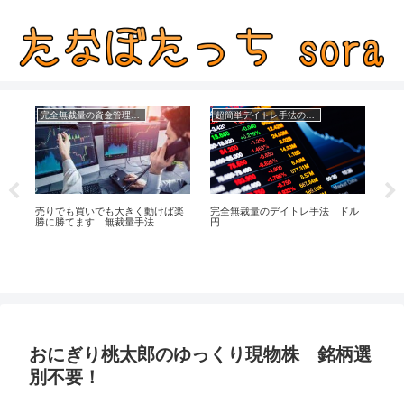
完全無裁量の資金管理FX
超簡単デイトレ手法の成績
仮
で
売りでも買いでも大きく動けば楽
完全無裁量のデイトレ手法 ドル
仮
勝に勝てます 無裁量手法
円
ク
おにぎり桃太郎のゆっくり現物株 銘柄選
別不要！