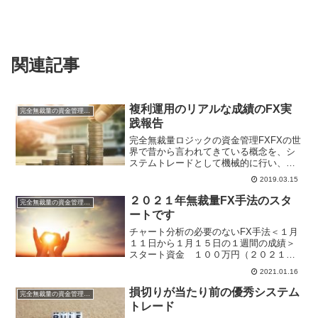
関連記事
複利運用のリアルな成績のFX実
完全無裁量の資金管理FX
践報告
完全無裁量ロジックの資金管理FXFXの世
界で昔から言われてきている概念を、シ
ステムトレードとして機械的に行い、ス
トップとリミットの値をきちんと計算
2019.03.15
し、損切りが数回続いても破たんしない
ように資金管理を徹底して行い、月単位
２０２１年無裁量FX手法のスタ
完全無裁量の資金管理FX
年単位で勝っていけるロ...
ートです
チャート分析の必要のないFX手法＜１月
１１日から１月１５日の１週間の成績＞
スタート資金 １００万円（２０２１
年）週間利益 ２６，６９３円 月
2021.01.16
間利益 ２６，６９３円 年間利
益 ２６，６９３円 ※複利運用中今
損切りが当たり前の優秀システム
完全無裁量の資金管理FX
年のポンドドル無裁量...
トレード