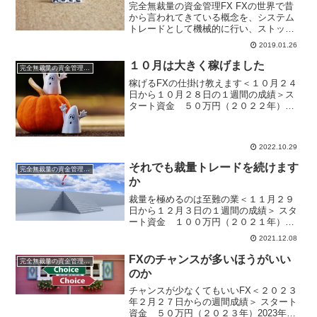
完全無裁量の資金管理FX FXの世界で昔
から言われてきている概念を、システム
トレードとして機械的に行い、ストップ
とリミットの値をきちんと計算し、損切
2019.01.26
りが数回続いても破たんしないように資
金管理を徹底して行い、月単位年単位で
１０月は大きく稼げました
完全無裁量の資金管理FX
勝っていけるロジック...
稼げるFXの仕掛け教えます＜１０月２４
日から１０月２８日の１週間の成績＞ス
タート資金 ５０万円（２０２２年）
2022年は運用資金50万円でスタートで
す。無裁量手法はなるべくストレスなし
に運用したいので、昨年の１００万円運
2022.10.29
用から５０万円運用に...
それでも裁量トレードを続けます
完全無裁量の資金管理FX
か
裁量を極めるのは至難の業＜１１月２９
日から１２月３日の１週間の成績＞ スタ
ート資金 １００万円（２０２１年）週
間利益 １４，４９４円 月間利
2021.12.08
益 １４，４９４円 年間利益 ５
８８，４７６円 ※国内口座複利運用中損
FXのチャンスが多いほうがいい
完全無裁量の資金管理FX
切りが多かったです...
のか
チャンスが少なくてもいいFX＜２０２３
年２月２７日からの週間成績＞ スタート
資金 ５０万円（２０２３年）2023年は