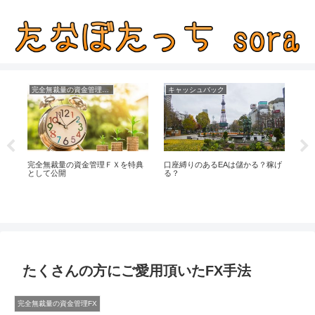
完全無裁量の資金管理FX
キャッシュバック
イ
完全無裁量の資金管理ＦＸを特典
口座縛りのあるEAは儲かる？稼げ
ス
として公開
る？
ク
たくさんの方にご愛用頂いたFX手法
完全無裁量の資金管理FX