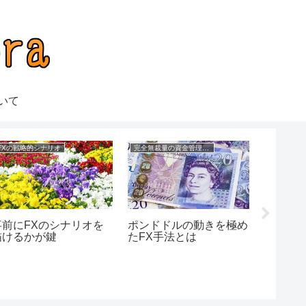
いて
FXの戦略的シナリオ
完全無裁量の資金管理FX
事前にFXのシナリオを
ポンドドルの動きを極め
嘘のない
描けるかが鍵
たFX手法とは