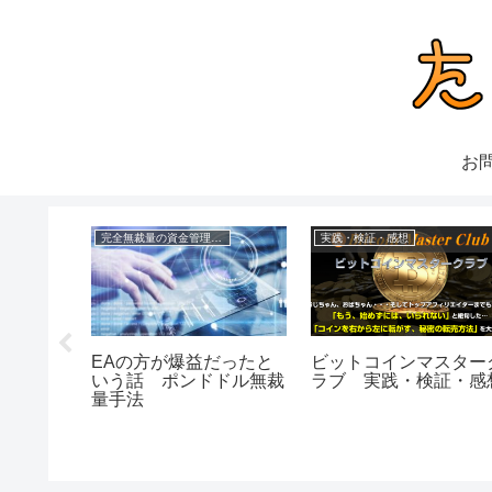
お
理FX
完全無裁量の資金管理FX
実践・検証・感想
EAの方が爆益だったと
ビットコインマスター
いう話 ポンドドル無裁
ラブ 実践・検証・感
onプライ
量手法