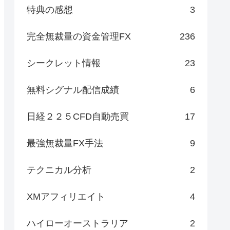
特典の感想
3
完全無裁量の資金管理FX
236
シークレット情報
23
無料シグナル配信成績
6
日経２２５CFD自動売買
17
最強無裁量FX手法
9
テクニカル分析
2
XMアフィリエイト
4
ハイローオーストラリア
2