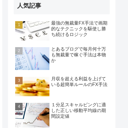
人気記事
最強の無裁量FX手法で画期
的なテクニックを駆使し勝
ち続けるロジック
とあるブログで毎月何十万
も無裁量で稼ぐ手法は本物
か
月収を超える利益を上げて
いる超簡単ルールのFX手法
１分足スキャルピングに適
した正しい移動平均線の期
間設定値