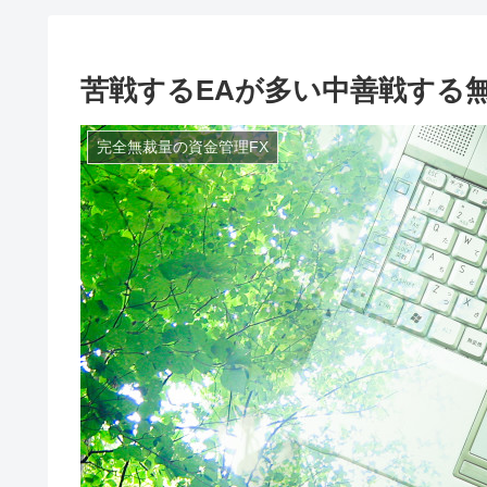
苦戦するEAが多い中善戦する
完全無裁量の資金管理FX