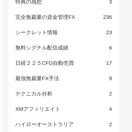
特典の感想
3
完全無裁量の資金管理FX
236
シークレット情報
23
無料シグナル配信成績
6
日経２２５CFD自動売買
17
最強無裁量FX手法
9
テクニカル分析
2
XMアフィリエイト
4
ハイローオーストラリア
2