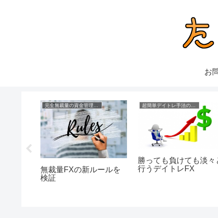
お
の成績
完全無裁量の資金管理FX
超簡単デイトレ手法の成績
安心なデ
勝っても負けても淡々
行うデイトレFX
無裁量FXの新ルールを
検証