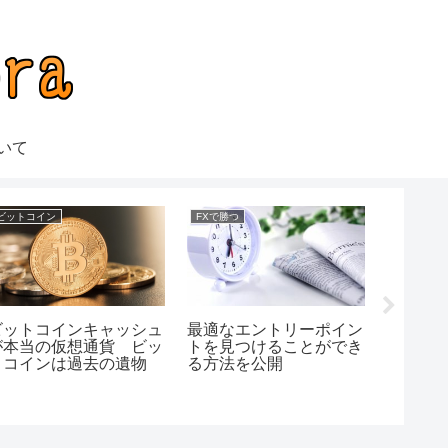
いて
ビットコイン
FXで勝つ
連敗す
ビットコインキャッシュ
最適なエントリーポイン
中ドル
が本当の仮想通貨 ビッ
トを見つけることができ
トコインは過去の遺物
る方法を公開