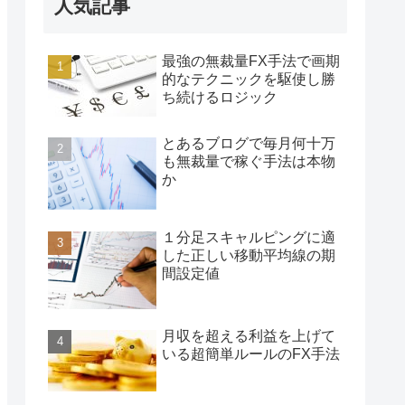
人気記事
最強の無裁量FX手法で画期
的なテクニックを駆使し勝
ち続けるロジック
とあるブログで毎月何十万
も無裁量で稼ぐ手法は本物
か
１分足スキャルピングに適
した正しい移動平均線の期
間設定値
月収を超える利益を上げて
いる超簡単ルールのFX手法