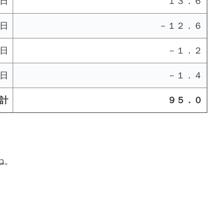
日
１３．６
日
－１２．６
日
－１．２
日
－１．４
計
９５．０
。
ね。