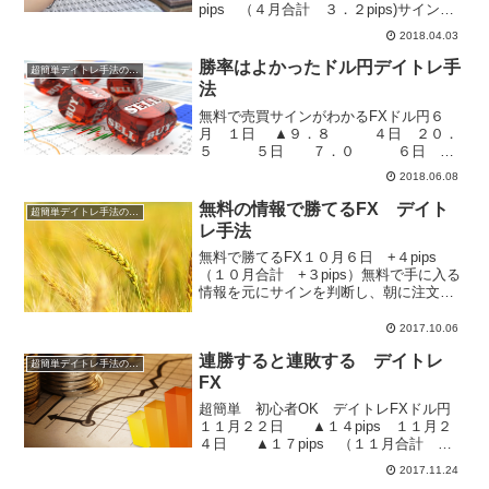
pips （４月合計 ３．２pips)サイン判
断は誰が見ても明白なデータを利用しま
2018.04.03
す。チャートを分析することもないの
で、初心者でも簡単に実現可能。再現性
勝率はよかったドル円デイトレ手
超簡単デイトレ手法の成績
は１００％で...
法
無料で売買サインがわかるFXドル円６
月 １日 ▲９．８ ４日 ２０．
５ ５日 ７．０ ６日
０．７ ７日 ０．６ ８日
2018.06.08
▲９．９ （６月合計 ９．１pips)サ
イン判断は誰が見ても明白なデータを利
無料の情報で勝てるFX デイト
超簡単デイトレ手法の成績
用します。チャ...
レ手法
無料で勝てるFX１０月６日 +４pips
（１０月合計 +３pips）無料で手に入る
情報を元にサインを判断し、朝に注文、
ルール通りに決済の簡単デイトレ手法で
す。１０月に入り、大きく負けた日もあ
2017.10.06
りますが、注文後の方向性は合っていま
連勝すると連敗する デイトレ
す。やはり何...
超簡単デイトレ手法の成績
FX
超簡単 初心者OK デイトレFXドル円
１１月２２日 ▲１４pips １１月２
４日 ▲１７pips （１１月合計 ３
５pips）今月は連勝！？とブログで伝え
2017.11.24
たとたん成績が悪くなりました・・・。