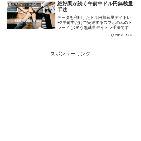
ちょっとちぐはぐな結果です。今月は少
絶好調が続く午前中ドル円無裁量
超簡単デイトレ手法の成績
し期待した...
手法
データを利用したドル円無裁量デイトレ
FX午前中だけで完結するスマホのみのト
レードもOKな無裁量デイトレ手法です。
あるデータを見て、買い売りのエントリ
2019.04.06
ーを行い、検証に基づいて導き出された
時間に決済を行う超シンプルな簡単手法
です。自分自身で簡単...
スポンサーリンク