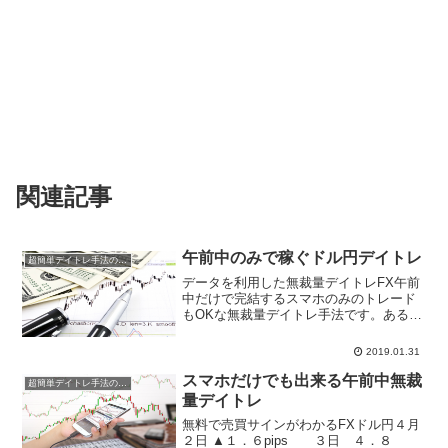
関連記事
午前中のみで稼ぐドル円デイトレ
超簡単デイトレ手法の成績
データを利用した無裁量デイトレFX午前
中だけで完結するスマホのみのトレード
もOKな無裁量デイトレ手法です。あるデ
ータを見て、買い売りのエントリーを行
い、検証に基づいて導き出された時間に
2019.01.31
決済を行う超シンプルな簡単手法です。
ドル円１月８日７．７...
スマホだけでも出来る午前中無裁
超簡単デイトレ手法の成績
量デイトレ
無料で売買サインがわかるFXドル円４月
２日 ▲１．６pips ３日 ４．８