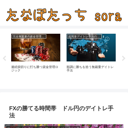
完全無裁量の資金管理FX
超簡単デイトレ手法の成績
り
連続損切りに打ち勝つ資金管理ロ
順調に勝ちを拾う無裁量デイトレ
選挙
ジック
手法
量
FXの勝てる時間帯 ドル円のデイトレ手
法