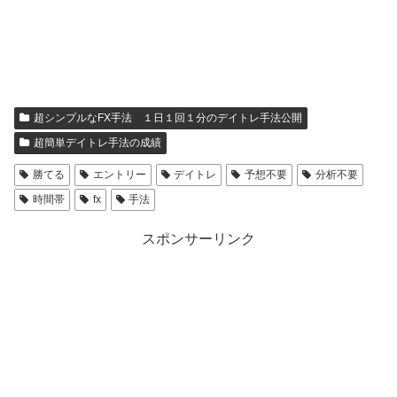
超シンプルなFX手法 １日１回１分のデイトレ手法公開
超簡単デイトレ手法の成績
勝てる
エントリー
デイトレ
予想不要
分析不要
時間帯
fx
手法
スポンサーリンク