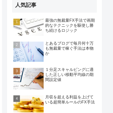
人気記事
最強の無裁量FX手法で画期
的なテクニックを駆使し勝
ち続けるロジック
とあるブログで毎月何十万
も無裁量で稼ぐ手法は本物
か
１分足スキャルピングに適
した正しい移動平均線の期
間設定値
月収を超える利益を上げて
いる超簡単ルールのFX手法