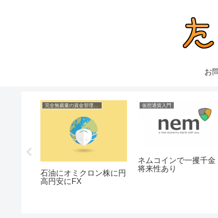
お
完全無裁量の資金管理FX
仮想通貨入門
ネムコインで一攫千
ント 年
将来性あり
別企画
石油にオミクロン株に円
高円安にFX