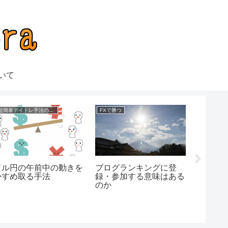
いて
超簡単デイトレ手法の成績
FXで勝つ
ドル円の午前中の動きを
ブログランキングに登
初心者で
かすめ取る手法
録・参加する意味はある
裁量手
のか