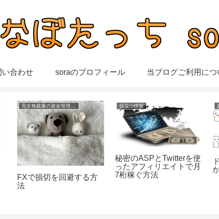
問い合わせ
soraのプロフィール
当ブログご利用につ
完全無裁量の資金管理FX
役立つ情報
秘密のASPとTwitterを使
金
ったアフィリエイトで月
7桁稼ぐ方法
FXで損切を回避する方
法