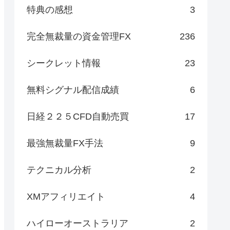
特典の感想
3
完全無裁量の資金管理FX
236
シークレット情報
23
無料シグナル配信成績
6
日経２２５CFD自動売買
17
最強無裁量FX手法
9
テクニカル分析
2
XMアフィリエイト
4
ハイローオーストラリア
2