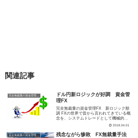
関連記事
ドル円新ロジックが好調 資金管
完全無裁量の資金管理FX
理FX
完全無裁量の資金管理FX 新ロジック順
調 FXの世界で昔から言われてきている概
念を、システムトレードとして機械的に
行い、ストップとリミットの値をきちん
2018.04.01
と計算し、破たんしないように資金管理
を徹底して行い、年単位で勝っていける
残念ながら惨敗 FX無裁量手法
完全無裁量の資金管理FX
かの検証。 ＜３月...