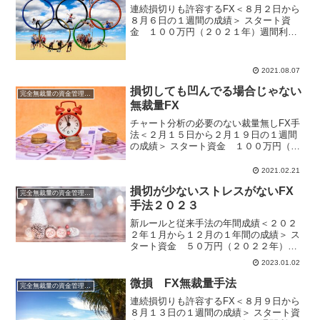
連続損切りも許容するFX＜８月２日から
８月６日の１週間の成績＞ スタート資
金 １００万円（２０２１年）週間利
益 ▲７２，６３３円 月間利益
▲７２，６３３円 年間利益 ２５８，
２１４円 ※国内口座複利運用中今週は惨
2021.08.07
敗です。損切３回。...
損切しても凹んでる場合じゃない
完全無裁量の資金管理FX
無裁量FX
チャート分析の必要のない裁量無しFX手
法＜２月１５日から２月１９日の１週間
の成績＞ スタート資金 １００万円（２
０２１年）週間利益 ▲３８
円 月間利益 ７３，７２９円 年間
2021.02.21
利益 ７９，４０６円 ※国内口座複
損切が少ないストレスがないFX
利運用中今週は...
完全無裁量の資金管理FX
手法２０２３
新ルールと従来手法の年間成績＜２０２
２年１月から１２月の１年間の成績＞ ス
タート資金 ５０万円（２０２２年）
2022年は運用資金50万円でスタートで
2023.01.02
す。無裁量手法はなるべくストレスなし
に運用したいので、昨年の１００万円運
微損 FX無裁量手法
完全無裁量の資金管理FX
用から５０万円運用に...
連続損切りも許容するFX＜８月９日から
８月１３日の１週間の成績＞ スタート資