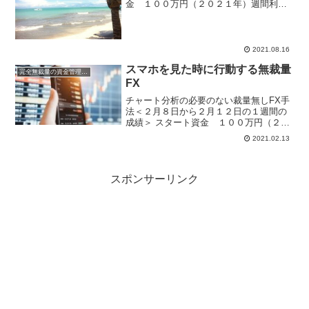
金 １００万円（２０２１年）週間利
益 ▲２，７８７円 月間利益
▲７５，４２０円 年間利益 ２５５，
４２７円 ※国内口座複利運用中なかなか
調子でない無裁量...
2021.08.16
スマホを見た時に行動する無裁量
完全無裁量の資金管理FX
FX
チャート分析の必要のない裁量無しFX手
法＜２月８日から２月１２日の１週間の
成績＞ スタート資金 １００万円（２０
２１年）週間利益 ３４，１９６
2021.02.13
円 月間利益 ７３，７６７円 年間
利益 ７９，４４４円 ※複利運用中
全てのチャンスで...
スポンサーリンク