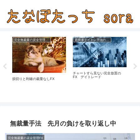
完全無裁量の資金管理FX
超簡単デイトレ手法の成績
チャートすら見ない完全放置の
連
FX デイトレード
管理
X
損切りと利確の裁量なしFX
無裁量手法 先月の負けを取り返し中
完全無裁量の資金管理FX