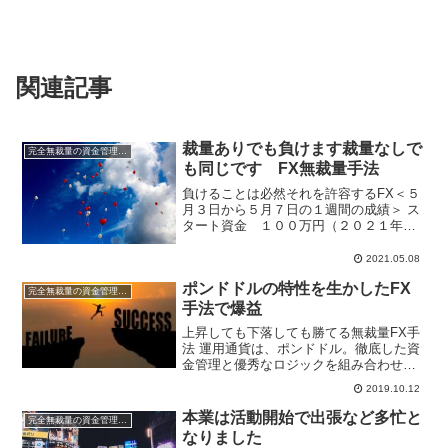
関連記事
裁量ありでも負けます裁量なしで
完全無裁量の資金管理FX
も同じです FX無裁量手法
負けることは必然それを許容するFX＜５
月３日から５月７日の１週間の成績＞ ス
タート資金 １００万円（２０２１年）
週間利益 ４，７５０円 月間利
益 ４，７５０円 年間利益 １
2021.05.08
５３，２０２円 ※国内口座複利運用中１
ポンドドルの特性を生かしたFX
勝１敗。２チャ...
完全無裁量の資金管理FX
手法で爆益
上昇しても下落しても勝てる無裁量FX手
法 運用通貨は、ポンドドル。徹底した資
金管理と優秀なロジックを組み合わせた
完全無裁量のハイブリッドFXです。過去
2019.10.12
の成績（記事）は上記をクリック！ ポン
ドドルに特化した無裁量FXロジック ＜１
本業は活動開始で出張など多忙と
完全無裁量の資金管理FX
０月７日から...
なりました