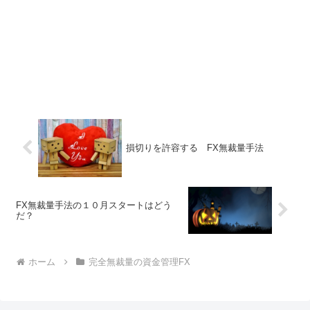
損切りを許容する FX無裁量手法
FX無裁量手法の１０月スタートはどう
だ？
ホーム
完全無裁量の資金管理FX