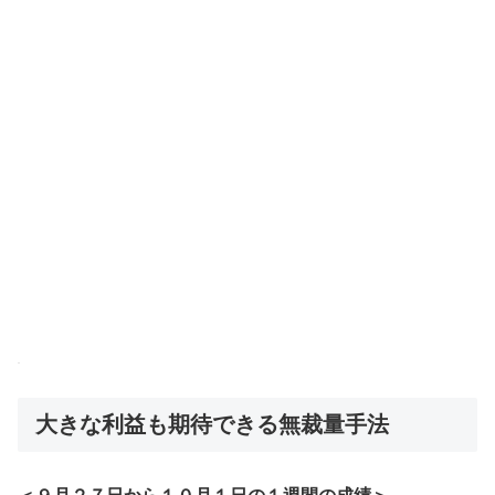
FX
大きな利益も期待できる無裁量手法