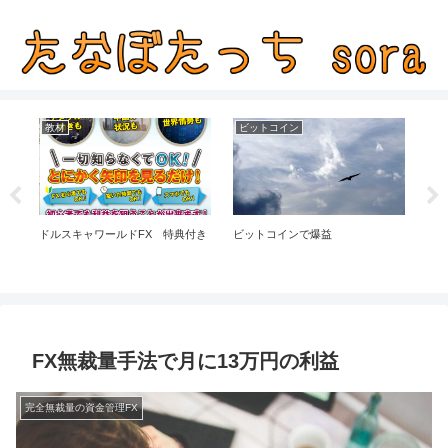
教材
ビットコイン
ター
ドルスキャワールドFX 特典付き
ビットコインで爆益
ユ
動
FX無裁量手法で月に13万円の利益
完全無裁量の資金管理FX