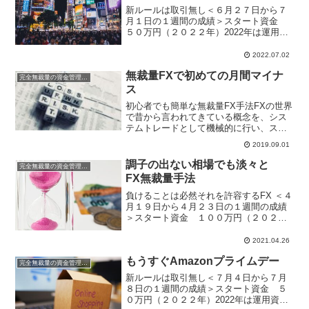
新ルールは取引無し＜６月２７日から７
月１日の１週間の成績＞スタート資金
５０万円（２０２２年）2022年は運用資
金50万円でスタートです。無裁量手法は
なるべくストレスなしに運用したいの
2022.07.02
で、昨年の１００万円運用から５０万円
無裁量FXで初めての月間マイナ
運用に切り替えました...
完全無裁量の資金管理FX
ス
初心者でも簡単な無裁量FX手法FXの世界
で昔から言われてきている概念を、シス
テムトレードとして機械的に行い、スト
ップとリミットの値をきちんと計算し、
2019.09.01
損切りが数回続いても破たんしないよう
に資金管理を徹底して行い、月単位年単
調子の出ない相場でも淡々と
完全無裁量の資金管理FX
位で勝っていけるロジ...
FX無裁量手法
負けることは必然それを許容するFX ＜４
月１９日から４月２３日の１週間の成績
＞スタート資金 １００万円（２０２１
年） 週間利益 ▲２４，７６２円 月
間利益 ▲７３，１７９円年間利
2021.04.26
益 １４６，４１３円※国内口座複利
もうすぐAmazonプライムデー
運用中 なかなか調子の...
完全無裁量の資金管理FX
新ルールは取引無し＜７月４日から７月
８日の１週間の成績＞スタート資金 ５
０万円（２０２２年）2022年は運用資金