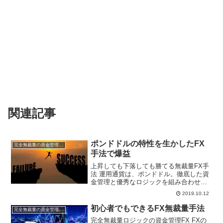
関連記事
ポンドドルの特性を生かしたFX
完全無裁量の資金管理FX
手法で爆益
上昇しても下落しても勝てる無裁量FX手
法 運用通貨は、ポンドドル。徹底した資
金管理と優秀なロジックを組み合わせた
完全無裁量のハイブリッドFXです。過去
2019.10.12
の成績（記事）は上記をクリック！ ポン
ドドルに特化した無裁量FXロジック ＜１
初心者でもできるFX無裁量手法
完全無裁量の資金管理FX
０月７日から...
完全無裁量ロジックの資金管理FX FXの