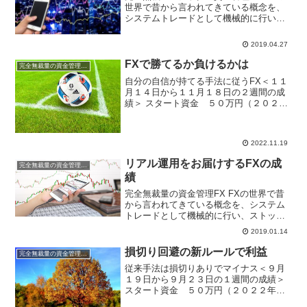
世界で昔から言われてきている概念を、
システムトレードとして機械的に行い、
ストップとリミットの値をきちんと計算
し、損切りが数回続いても破たんしない
2019.04.27
ように資金管理を徹底して行い、月単位
年単位で勝っていける...
FXで勝てるか負けるかは
完全無裁量の資金管理FX
自分の自信が持てる手法に従うFX＜１１
月１４日から１１月１８日の２週間の成
績＞ スタート資金 ５０万円（２０２２
年）2022年は運用資金50万円でスタート
です。無裁量手法はなるべくストレスな
しに運用したいので、昨年の１００万円
2022.11.19
運用から５０万...
リアル運用をお届けするFXの成
完全無裁量の資金管理FX
績
完全無裁量の資金管理FX FXの世界で昔
から言われてきている概念を、システム
トレードとして機械的に行い、ストップ
とリミットの値をきちんと計算し、損切
2019.01.14
りが数回続いても破たんしないように資
金管理を徹底して行い、月単位年単位で
損切り回避の新ルールで利益
完全無裁量の資金管理FX
勝っていけるロジック...
従来手法は損切りありでマイナス＜９月
１９日から９月２３日の１週間の成績＞
スタート資金 ５０万円（２０２２年）
2022年は運用資金50万円でスタートで