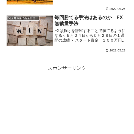
す。無裁量手法はなるべくストレスなし
に運用したいので、昨年の１００万円運
2022.09.25
用から５０万円運用に...
毎回勝てる手法はあるのか FX
完全無裁量の資金管理FX
無裁量手法
FXは負けを許容することで勝てるように
なる＜５月２４日から５月２８日の１週
間の成績＞ スタート資金 １００万円
（２０２１年）週間利益 ▲９，４
８０円 月間利益 ４６，５９８円
2021.05.29
年間利益 １９５，０５０円 ※国内口
座複利運用中今週...
スポンサーリンク