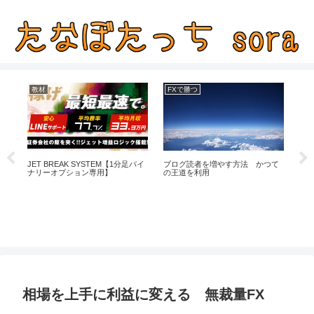
教材
FXで勝つ
役
勝
JET BREAK SYSTEM【1分足バイ
ブログ読者を増やす方法 かつて
LI
ナリーオプション専用】
の王道を利用
か
相場を上手に利益に変える 無裁量FX