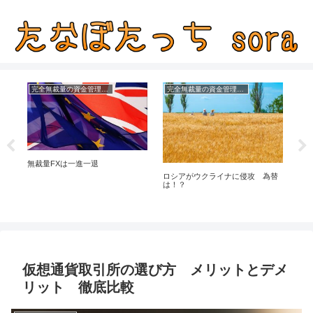
完全無裁量の資金管理FX
完全無裁量の資金管理FX
無裁量FXは一進一退
ロシアがウクライナに侵攻 為替
損切
は！？
仮想通貨取引所の選び方 メリットとデメ
リット 徹底比較