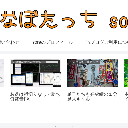
問い合わせ
soraのプロフィール
当ブログご利用につ
完全無裁量の資金管理FX
１分足スキャルピング
週
お盆は損切りなしで勝ち
弟子たちも好成績の１分
無裁量FX
足スキャル