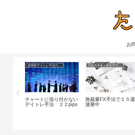
お
超簡単デイトレ手法の成績
完全無裁量の資金管理FX
の書き方
チャートに張り付かない
無裁量FX手法で１５
意点
デイトレ手法 ２２pips
連勝中