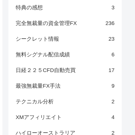
特典の感想
3
完全無裁量の資金管理FX
236
シークレット情報
23
無料シグナル配信成績
6
日経２２５CFD自動売買
17
最強無裁量FX手法
9
テクニカル分析
2
XMアフィリエイト
4
ハイローオーストラリア
2