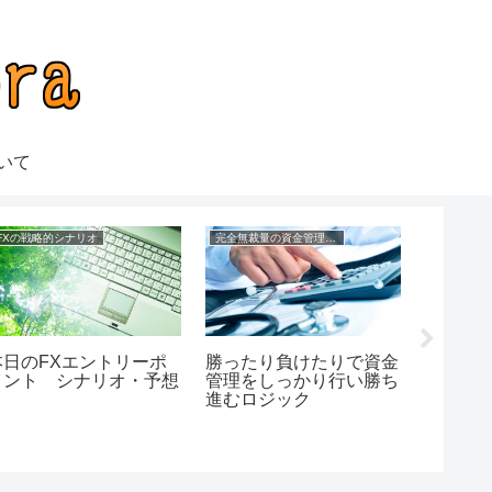
いて
FXの戦略的シナリオ
完全無裁量の資金管理FX
本日のFXエントリーポ
勝ったり負けたりで資金
エクセ
イント シナリオ・予想
管理をしっかり行い勝ち
すFX無
進むロジック