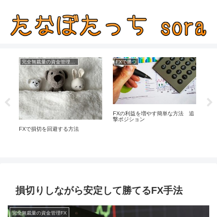
完全無裁量の資金管理FX
FXで勝つ
F
FXの利益を増やす簡単な方法 追
ブ
撃ポジション
フ
量手
FXで損切を回避する方法
損切りしながら安定して勝てるFX手法
完全無裁量の資金管理FX