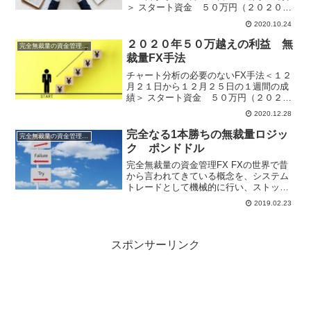
＞ スタート資金 ５０万円（２０２０
年）週間利益 ２４，１７６円 月
2020.10.24
間利益 ▲３，０４３円 年間利
益 ４５５，０９３円 ※複利運用中通
２０２０年５０万越えの利益 無
完全無裁量の資金管理FX
常は、チャートを分析...
裁量FX手法
チャート分析の必要のないFX手法＜１２
月２１日から１２月２５日の１週間の成
績＞ スタート資金 ５０万円（２０２０
年）週間利益 １５，２０７円 月
2020.12.28
間利益 １５，６２５円 年間利
益 ５３６，２６６円 ※複利運用中２
完全なる1本勝ちの無裁量ロジッ
完全無裁量の資金管理FX
０２０年の無裁量ポ...
ク ポンドドル
完全無裁量の資金管理FX FXの世界で昔
から言われてきている概念を、システム
トレードとして機械的に行い、ストップ
とリミットの値をきちんと計算し、損切
2019.02.23
りが数回続いても破たんしないように資
金管理を徹底して行い、月単位年単位で
勝っていけるロジック...
スポンサーリンク