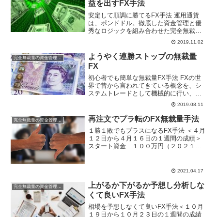
益を出すFX手法
安定して順調に勝てるFX手法 運用通貨
は、ポンドドル。徹底した資金管理と優
秀なロジックを組み合わせた完全無裁量
のハイブリッドFXです。過去の成績（記
2019.11.02
事）は上記をクリック！ ポンドドルに特
化した無裁量FXロジック ＜１０月２８日
ようやく連勝ストップの無裁量
完全無裁量の資金管理FX
から１１月１日...
FX
初心者でも簡単な無裁量FX手法 FXの世
界で昔から言われてきている概念を、シ
ステムトレードとして機械的に行い、ス
トップとリミットの値をきちんと計算
2019.08.11
し、損切りが数回続いても破たんしない
ように資金管理を徹底して行い、月単位
再注文でプラ転のFX無裁量手法
完全無裁量の資金管理FX
年単位で勝っていけるロ...
１勝１敗でもプラスになるFX手法 ＜４月
１２日から４月１６日の１週間の成績＞
スタート資金 １００万円（２０２１
年） 週間利益 １，８５８円 月
間利益 ▲４８，４１７円年間利
益 １７１，１７５円※国内口座複利
2021.04.17
運用中 行ったり来たり相...
上がるか下がるか予想し分析しな
完全無裁量の資金管理FX
くて良いFX手法
相場を予想しなくて良いFX手法＜１０月
１９日から１０月２３日の１週間の成績