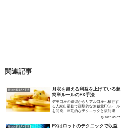
関連記事
月収を超える利益を上げている超
最強無裁量FX手法
簡単ルールのFX手法
デモ口座の練習からリアル口座へ移行す
る人続出最強で画期的な無裁量FXルール
を開発。画期的なテクニックと複利運用
効果の実績をご覧ください。 ２０２０年
2020.05.07
も運用開始４月のみの成績 固定ロットの
場合２０，０００円 画期的ロット増減ル
FXはロットのテクニックで収益
最強無裁量FX手法