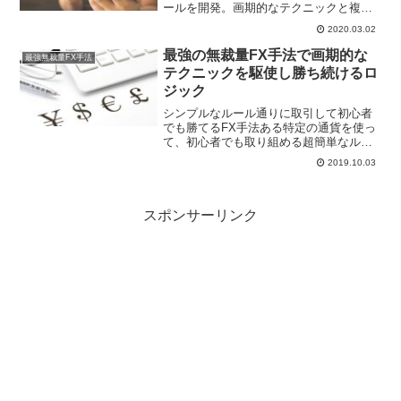
ールを開発。画期的なテクニックと複利
運用効果の実績をご覧ください。 ２０２
2020.03.02
０年も運用開始２月のみの成績 固定ロッ
トの場合１５，０００円 画期的ロット増
最強の無裁量FX手法で画期的な
最強無裁量FX手法
減ルール４９，０...
テクニックを駆使し勝ち続けるロ
ジック
シンプルなルール通りに取引して初心者
でも勝てるFX手法ある特定の通貨を使っ
て、初心者でも取り組める超簡単なルー
ルで機械的に「売り」「買い」を注文
2019.10.03
し、これもルールとして幅が決まってい
るTP（テイクプロフィット）とSL（スト
ップロス）を設定し、...
スポンサーリンク