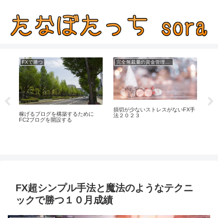
FXで勝つ
完全無裁量の資金管理FX
損切が少ないストレスがないFX手
きる
稼げるブログを構築するために
手動
法２０２３
FC2ブログを開設する
な
FX超シンプル手法と魔法のようなテクニ
ックで勝つ１０月成績