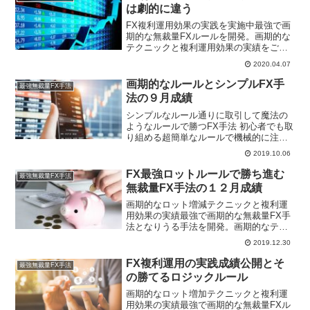
ール８３，０００...
は劇的に違う
FX複利運用効果の実践を実施中最強で画
期的な無裁量FXルールを開発。画期的な
テクニックと複利運用効果の実績をご覧
ください。 ２０２０年も運用開始３月の
2020.04.07
みの成績 固定ロットの場合９，０００
円 画期的ロット増減ルール７４，０００
画期的なルールとシンプルFX手
最強無裁量FX手法
円ロットを工夫す...
法の９月成績
シンプルなルール通りに取引して魔法の
ようなルールで勝つFX手法 初心者でも取
り組める超簡単なルールで機械的に注文
し、淡々とトレードを繰り返すことで十
2019.10.06
分勝てる最強で画期的な無裁量FX手法を
紹介しています。 詳しくは、画期的なル
FX最強ロットルールで勝ち進む
最強無裁量FX手法
ールでシンプルに...
無裁量FX手法の１２月成績
画期的なロット増減テクニックと複利運
用効果の実績最強で画期的な無裁量FX手
法となりうる手法を開発。画期的なテク
ニックと複利運用効果の実績をご覧くだ
2019.12.30
さい。１２月のみの成績固定ロット １
０，０００円画期的ロット増減ルール ２
FX複利運用の実践成績公開とそ
最強無裁量FX手法
１，０００円複利運用...
の勝てるロジックルール
画期的なロット増加テクニックと複利運
用効果の実績最強で画期的な無裁量FXル