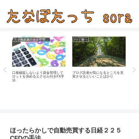
完全無裁量の資金管理FX
FXで勝つ
イ
口座破綻しないよう資金管理して
ブログ読者が気になるところを充
売
ロットを決めるエクセル付きFX手
実させるといいことばかり
無
法
ほったらかしで自動売買する日経２２５
CFDの手法