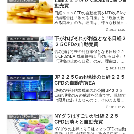
日経２２５CFD自動売買
に推移して...
動売買
日経２２５CFDの自動売買をMT4のEAで
成績報告は「攻める口座」と「現物の攻
める口座」のみ。理由は、様々な検証EA
が増えPCおよびVPSがいっぱいいっぱい
2019.12.02
の状態です。ご了承ください。また、こ
の成績報告も間もなく終了を考えていま
下がればそれが利益となる日経２
日経２２５CFD自動売買
す。使ってい...
２５CFDの自動売買
含み損は将来の利益確保となる日経２２
５CFDのEA 成績報告は「攻める口座」と
「現物の攻める口座」のみ。理由は、
様々な検証EAが増えPCおよびVPSがい
2019.11.23
っぱいいっぱいの状態です。ご了承くだ
さい。 また、この成績報告も間もなく終
JP２２５Cash現物の日経２２５
日経２２５CFD自動売買
了を考えていま...
CFDの自動売買EA
現物の検証結果成績のみ公開 JP２２５
Cash現物のみの成績を発表です。現物で
は限月はありませんので、そのまま運用
を続けています。 現物は、マイナススワ
2019.12.22
ップが付きます。それが、今後収益にど
う影響するかです。 JP２２５Cash現物
NYダウはすごいが日経２２５
日経２２５CFD自動売買
の５０円間...
CFDは淡々と自動売買
NYダウの上昇より日経２２５CFDの自動
売買に注目 成績報告は「攻める口座」と