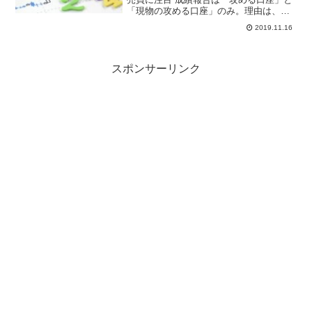
「現物の攻める口座」のみ。理由は、
様々な検証EAが増えPCおよびVPSがい
2019.11.16
っぱいいっぱいの状態です。ご了承くだ
さい。 また、この成績報告も間もなく終
了を考えていま...
スポンサーリンク