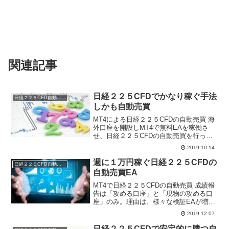
関連記事
日経２２５CFDでかなり稼ぐ手法
日経２２５CFD自動売買
しかも自動売買
MT4による日経２２５CFDの自動売買 海
外口座を開設しMT4で無料EAを稼働さ
せ、日経２２５CFDの自動売買を行って
います。 先週の大きな含み損を今週は利
2019.10.14
益に変えた状況です。これがこの手法の
大きな特徴です。含み損は未来の利
週に１万円稼ぐ日経２２５CFDの
日経２２５CFD自動売買
益。 １００円...
自動売買EA
MT4で日経２２５CFDの自動売買 成績報
告は「攻める口座」と「現物の攻める口
座」のみ。理由は、様々な検証EAが増え
PCおよびVPSがいっぱいいっぱいの状態
2019.12.07
です。ご了承ください。 下げてから上げ
ましたので大きな利益を獲得です。順調
日経２２５CFDで安定的に勝つ自