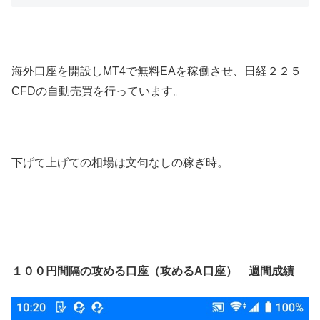
海外口座を開設しMT4で無料EAを稼働させ、日経２２５
CFDの自動売買を行っています。
下げて上げての相場は文句なしの稼ぎ時。
１００円間隔の攻める口座（攻めるA口座） 週間成績