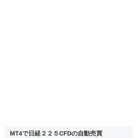
MT4で日経２２５CFDの自動売買