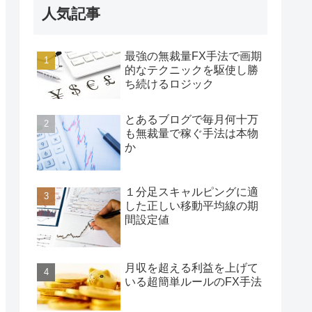
人気記事
最強の無裁量FX手法で画期
的なテクニックを駆使し勝
ち続けるロジック
とあるブログで毎月何十万
も無裁量で稼ぐ手法は本物
か
１分足スキャルピングに適
した正しい移動平均線の期
間設定値
月収を超える利益を上げて
いる超簡単ルールのFX手法