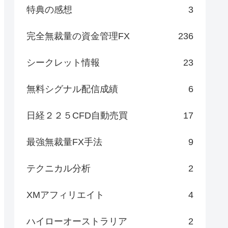
特典の感想
3
完全無裁量の資金管理FX
236
シークレット情報
23
無料シグナル配信成績
6
日経２２５CFD自動売買
17
最強無裁量FX手法
9
テクニカル分析
2
XMアフィリエイト
4
ハイローオーストラリア
2