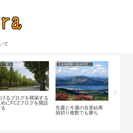
いて
FXで勝つ
完全無裁量の資金管理FX
実践・検証
稼げるブログを構築する
ビット
ためにFC2ブログを開設
ラブ 
先週と今週の合算結果
する
損切り複数でも勝ち