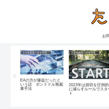
お
理FX
完全無裁量の資金管理FX
完全無裁量の資金管理FX
EAの方が爆益だったと
いう話 ポンドドル無裁
イナに侵
2023年は損切を圧倒的
量手法
に減らすルールでスタ
ト