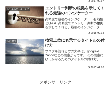
2017.02.07
みください。 ...
エントリー判断の根拠を示してく
１分足スキャルピング
れる最強のインジケーター
高精度で最強のインジケーター 有効性
とQ＆A 高精度でエントリー判断の根拠
を示してくれる、最強のインジケータ
ー。これなしで、トレードできません。
2018.02.14
パッと見で判断できるすぐれもの。同色
かどうかをみるだけ。４つのインジケー
検索上位に表示するタイトルの付
FXで勝つ
ターを色でわかりやすく...
け方
ブログを訪れる方の大半は、googleや
Yahooなどの検索からです。 その検索に
ひっかかるためのタイトルの付け方、記
事の書き方をしないと、なかなか自分の
ブログを読んでもらえません。
2017.02.08
スポンサーリンク