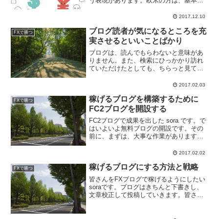
う表現があります。欧米の方は、基本的
にはイケイケどんどんですので、上がる
ときにはそれをとことん取りに行きま
2017.12.10
す。日本人は、もうそろそろ天井で止ま
ブログ読者が気になるところを充
るかな・・・という勝手...
FXで勝つ
実させるといいことばかり
ブログは、読んでもらわないと意味があ
りません。また、検索にひっかかり訪れ
ていただけたとしても、ちらっと見て、
直帰されるのも困ったものです。そこ
で、自分のブログのある項目を作成およ
2017.02.03
び充実させましょう。
稼げるブログを構築するために
FXで勝つ
FC2ブログを開設する
FC2ブログで成果を出した sora です。で
はいよいよ無料ブログの開設です。その
前に、まずは、大事な作業があります。
ブログ用、アフィリエイト用に、メール
アドレスを新規に取得してください。今
2017.02.02
までメインに使用していたメールアドレ
稼げるブログにする方法と戦略
ス以外に、これ...
FXで勝つ
皆さんをFXブログで稼げるようにしたい
soraです。ブログはきちんと下書きし、
文章校正して投稿していきます。皆さん
よく間違うのは「少しずつ」の「ずつ」
です。「ずつ」が正解で、「づつ」は間
違いです。 FXの必殺技講座は順番でお読