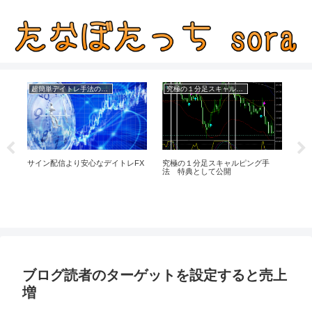
超簡単デイトレ手法の成績
究極の１分足スキャルピング手法公開
１
サイン配信より安心なデイトレFX
究極の１分足スキャルピング手
弟
法 特典として公開
ル
ブログ読者のターゲットを設定すると売上
増