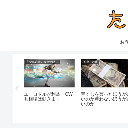
お
完全無裁量の資金管理FX
お金・貯蓄
資は稼げ
ユーロドルが利益 GW
宝くじを買ったほうが
か
も相場は動きます
いのか買わないほうが
いのか