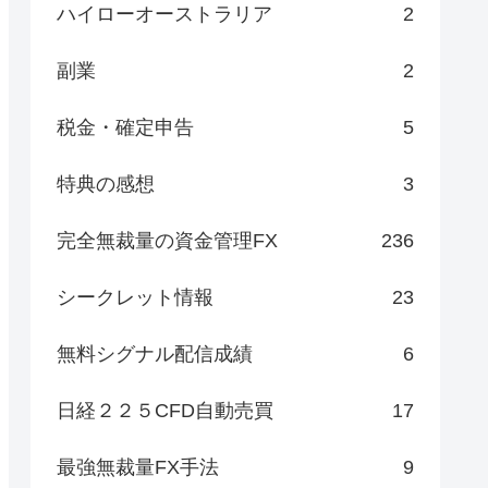
ハイローオーストラリア
2
副業
2
税金・確定申告
5
特典の感想
3
完全無裁量の資金管理FX
236
シークレット情報
23
無料シグナル配信成績
6
日経２２５CFD自動売買
17
最強無裁量FX手法
9