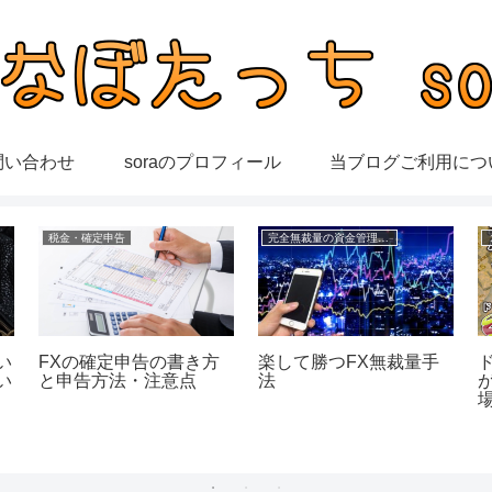
問い合わせ
soraのプロフィール
当ブログご利用につ
税金・確定申告
完全無裁量の資金管理FX
い
FXの確定申告の書き方
楽して勝つFX無裁量手
い
と申告方法・注意点
法