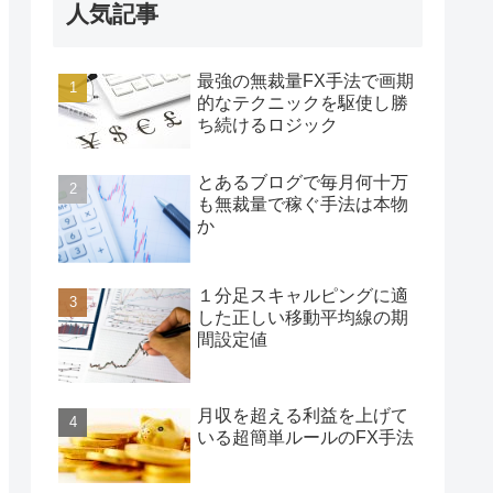
人気記事
最強の無裁量FX手法で画期
的なテクニックを駆使し勝
ち続けるロジック
とあるブログで毎月何十万
も無裁量で稼ぐ手法は本物
か
１分足スキャルピングに適
した正しい移動平均線の期
間設定値
月収を超える利益を上げて
いる超簡単ルールのFX手法