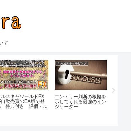
いて
１分足スキャルピング
１分足スキャルピング
ドルスキャワールドFX
エントリー判断の根拠を
が自動売買のEA版で登
示してくれる最強のイン
たくさ
場 特典付き 評価・レ
ジケーター
いたFX
ビュー