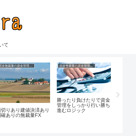
いて
完全無裁量の資金管理FX
完全無裁量の資金管理FX
勝ったり負けたりで資金
損切り
管理をしっかり行い勝ち
裁量なし
損切りあり建値決済あり
進むロジック
利確ありの無裁量FX