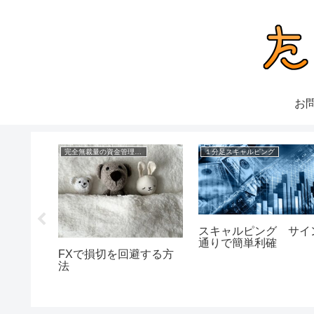
お
の成績
完全無裁量の資金管理FX
１分足スキャルピング
判断し
スキャルピング サイ
円手法
通りで簡単利確
FXで損切を回避する方
法