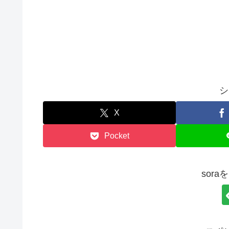
シ
X
Pocket
sor