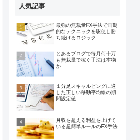
人気記事
最強の無裁量FX手法で画期
的なテクニックを駆使し勝
ち続けるロジック
とあるブログで毎月何十万
も無裁量で稼ぐ手法は本物
か
１分足スキャルピングに適
した正しい移動平均線の期
間設定値
月収を超える利益を上げて
いる超簡単ルールのFX手法