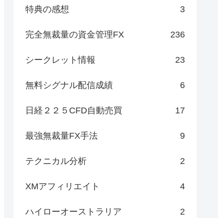
特典の感想
3
完全無裁量の資金管理FX
236
シークレット情報
23
無料シグナル配信成績
6
日経２２５CFD自動売買
17
最強無裁量FX手法
9
テクニカル分析
2
XMアフィリエイト
4
ハイローオーストラリア
2