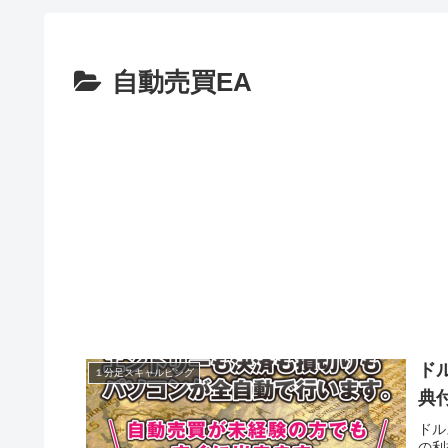
自動売買EA
ド
１分足スキャルピング
典
ドル
の利