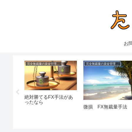
お
の成績
完全無裁量の資金管理FX
完全無裁量の資金管理FX
きく勝つ
絶対勝てるFX手法があ
手法
ったなら
微損 FX無裁量手法