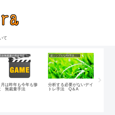
いて
完全無裁量の資金管理FX
超シンプルなFX手法 １日１回１分のデイトレ手法公開
８月は昨年も今年も惨
分析する必要がないデイ
どんな
敗 無裁量手法
トレ手法 Q＆A
るロジ