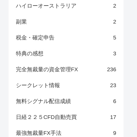
ハイローオーストラリア
2
副業
2
税金・確定申告
5
特典の感想
3
完全無裁量の資金管理FX
236
シークレット情報
23
無料シグナル配信成績
6
日経２２５CFD自動売買
17
最強無裁量FX手法
9