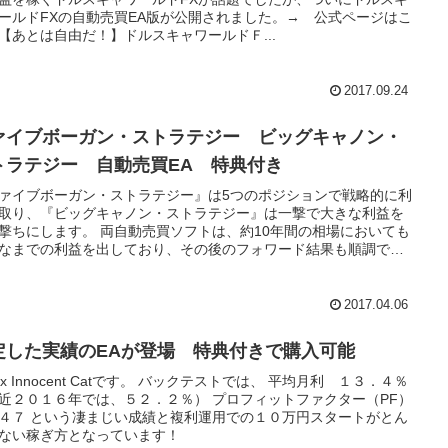
ールドFXの自動売買EA版が公開されました。→ 公式ページはこ
【あとは自由だ！】ドルスキャワールドＦ...
2017.09.24
ァイブボーガン・ストラテジー ビッグキャノン・
トラテジー 自動売買EA 特典付き
ァイブボーガン・ストラテジー』は5つのポジションで戦略的に利
取り、『ビッグキャノン・ストラテジー』は一撃で大きな利益を
撃ちにします。 両自動売買ソフトは、約10年間の相場においても
なまでの利益を出しており、その後のフォワード結果も順調で
2017.04.06
定した実績のEAが登場 特典付きで購入可能
rex Innocent Catです。 バックテストでは、 平均月利 １３．４％
近２０１６年では、５２．２％） プロフィットファクター（PF）
４７ という凄まじい成績と複利運用での１０万円スタートがとん
ない稼ぎ方となっています！