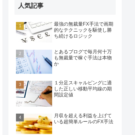
人気記事
最強の無裁量FX手法で画期
的なテクニックを駆使し勝
ち続けるロジック
とあるブログで毎月何十万
も無裁量で稼ぐ手法は本物
か
１分足スキャルピングに適
した正しい移動平均線の期
間設定値
月収を超える利益を上げて
いる超簡単ルールのFX手法