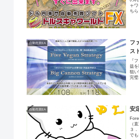
ャワ
ちら
フ
自動売買EA
ス
『フ
益を
狙い
完璧
す。
安
自動売買EA
Fo
（直
３．
でも