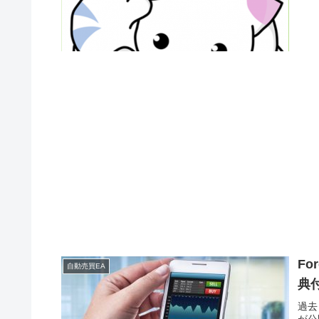
Fo
自動売買EA
典
過去
が公